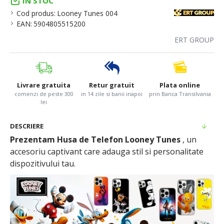
IN STOC
Cod produs:
Looney Tunes 004
EAN:
5904805515200
ERT GROUP
Livrare gratuita
Retur gratuit
Plata online
comenzi de peste 300
in 14 zile si banii inapoi
prin Banca Transilvania
lei
DESCRIERE
Prezentam Husa de Telefon Looney Tunes
, un
accesoriu captivant care adauga stil si personalitate
dispozitivului tau.