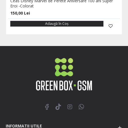
Ceas Disney Marvel de Perete Aniversare 100 ani Super
Eroi -Colorat
150,00 Lei
Adaugă în Coş
INFORMATII UTILE