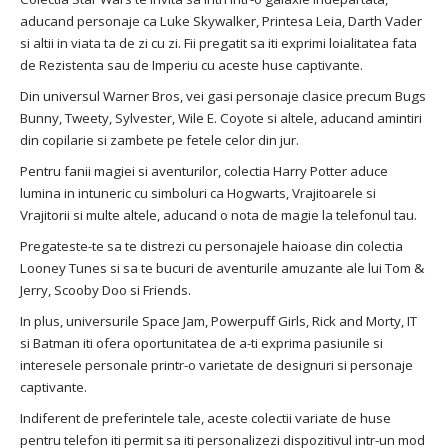
aducand personaje ca Luke Skywalker, Printesa Leia, Darth Vader
si altii in viata ta de zi cu zi. Fii pregatit sa iti exprimi loialitatea fata
de Rezistenta sau de Imperiu cu aceste huse captivante.
Din universul Warner Bros, vei gasi personaje clasice precum Bugs
Bunny, Tweety, Sylvester, Wile E. Coyote si altele, aducand amintiri
din copilarie si zambete pe fetele celor din jur.
Pentru fanii magiei si aventurilor, colectia Harry Potter aduce
lumina in intuneric cu simboluri ca Hogwarts, Vrajitoarele si
Vrajitorii si multe altele, aducand o nota de magie la telefonul tau.
Pregateste-te sa te distrezi cu personajele haioase din colectia
Looney Tunes si sa te bucuri de aventurile amuzante ale lui Tom &
Jerry, Scooby Doo si Friends.
In plus, universurile Space Jam, Powerpuff Girls, Rick and Morty, IT
si Batman iti ofera oportunitatea de a-ti exprima pasiunile si
interesele personale printr-o varietate de designuri si personaje
captivante.
Indiferent de preferintele tale, aceste colectii variate de huse
pentru telefon iti permit sa iti personalizezi dispozitivul intr-un mod