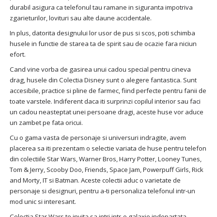
durabil asigura ca telefonul tau ramane in siguranta impotriva
zgarieturilor, lovituri sau alte daune accidentale.
In plus, datorita designului lor usor de pus si scos, poti schimba
husele in functie de starea ta de spirit sau de ocazie fara niciun
efort.
Cand vine vorba de gasirea unui cadou special pentru cineva
drag, husele din Colectia Disney sunt o alegere fantastica. Sunt
accesibile, practice si pline de farmec, fiind perfecte pentru fanii de
toate varstele. Indiferent daca iti surprinzi copilul interior sau faci
un cadou neasteptat unei persoane dragi, aceste huse vor aduce
un zambet pe fata oricui.
Cu o gama vasta de personaje si universuri indragite, avem
placerea sa iti prezentam o selectie variata de huse pentru telefon
din colectiile Star Wars, Warner Bros, Harry Potter, Looney Tunes,
Tom & Jerry, Scooby Doo, Friends, Space Jam, Powerpuff Girls, Rick
and Morty, IT si Batman. Aceste colectii aduc o varietate de
personaje si designuri, pentru a-ti personaliza telefonul intr-un
mod unic si interesant.
Colectia Star Wars te invita sa intri intr-o galaxie indepartata,