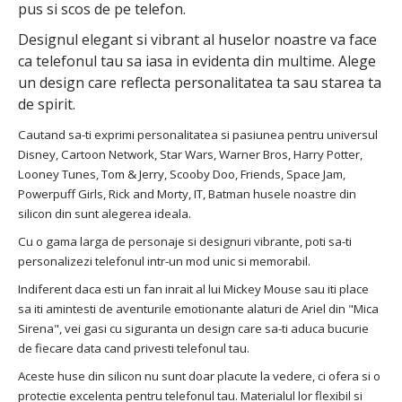
pus si scos de pe telefon.
Designul elegant si vibrant al huselor noastre va face
ca telefonul tau sa iasa in evidenta din multime. Alege
un design care reflecta personalitatea ta sau starea ta
de spirit.
Cautand sa-ti exprimi personalitatea si pasiunea pentru universul
Disney, Cartoon Network, Star Wars, Warner Bros, Harry Potter,
Looney Tunes, Tom & Jerry, Scooby Doo, Friends, Space Jam,
Powerpuff Girls, Rick and Morty, IT, Batman husele noastre din
silicon din sunt alegerea ideala.
Cu o gama larga de personaje si designuri vibrante, poti sa-ti
personalizezi telefonul intr-un mod unic si memorabil.
Indiferent daca esti un fan inrait al lui Mickey Mouse sau iti place
sa iti amintesti de aventurile emotionante alaturi de Ariel din "Mica
Sirena", vei gasi cu siguranta un design care sa-ti aduca bucurie
de fiecare data cand privesti telefonul tau.
Aceste huse din silicon nu sunt doar placute la vedere, ci ofera si o
protectie excelenta pentru telefonul tau. Materialul lor flexibil si