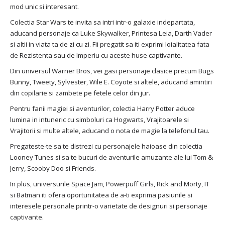
mod unic si interesant.
Colectia Star Wars te invita sa intri intr-o galaxie indepartata,
aducand personaje ca Luke Skywalker, Printesa Leia, Darth Vader
si altii in viata ta de zi cu zi. Fii pregatit sa iti exprimi loialitatea fata
de Rezistenta sau de Imperiu cu aceste huse captivante.
Din universul Warner Bros, vei gasi personaje clasice precum Bugs
Bunny, Tweety, Sylvester, Wile E. Coyote si altele, aducand amintiri
din copilarie si zambete pe fetele celor din jur.
Pentru fanii magiei si aventurilor, colectia Harry Potter aduce
lumina in intuneric cu simboluri ca Hogwarts, Vrajitoarele si
Vrajitorii si multe altele, aducand o nota de magie la telefonul tau.
Pregateste-te sa te distrezi cu personajele haioase din colectia
Looney Tunes si sa te bucuri de aventurile amuzante ale lui Tom &
Jerry, Scooby Doo si Friends.
In plus, universurile Space Jam, Powerpuff Girls, Rick and Morty, IT
si Batman iti ofera oportunitatea de a-ti exprima pasiunile si
interesele personale printr-o varietate de designuri si personaje
captivante.