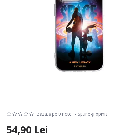
Bazată pe 0 note.
-
Spune-ţi opinia
54,90 Lei