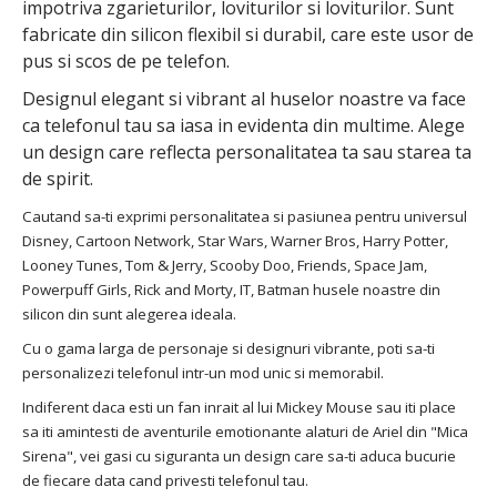
impotriva zgarieturilor, loviturilor si loviturilor. Sunt
fabricate din silicon flexibil si durabil, care este usor de
pus si scos de pe telefon.
Designul elegant si vibrant al huselor noastre va face
ca telefonul tau sa iasa in evidenta din multime. Alege
un design care reflecta personalitatea ta sau starea ta
de spirit.
Cautand sa-ti exprimi personalitatea si pasiunea pentru universul
Disney, Cartoon Network, Star Wars, Warner Bros, Harry Potter,
Looney Tunes, Tom & Jerry, Scooby Doo, Friends, Space Jam,
Powerpuff Girls, Rick and Morty, IT, Batman husele noastre din
silicon din sunt alegerea ideala.
Cu o gama larga de personaje si designuri vibrante, poti sa-ti
personalizezi telefonul intr-un mod unic si memorabil.
Indiferent daca esti un fan inrait al lui Mickey Mouse sau iti place
sa iti amintesti de aventurile emotionante alaturi de Ariel din "Mica
Sirena", vei gasi cu siguranta un design care sa-ti aduca bucurie
de fiecare data cand privesti telefonul tau.