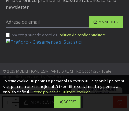
Fii la curent cu promotiile noastre si aboneaza-te la
newsletter
MA ABONEZ
Am citit şi sunt de acord cu
Politica de confidentialitate
© 2025 MOBILPHONE GSM PARTS SRL, CIF: RO 36661720 - Toate
drepturile rezervate - by DevPro.ro
Folosim cookie-uri pentru a personaliza conținutul disponibil pe acest
site, pentru a oferi funcționalităti specifice social media și pentru a
analiza traficul.
Citește politica de utilizare cookies
ADAUGĂ ÎN COŞ
ACCEPT