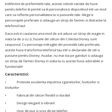
Indiferent de preferintele tale, aceste colectii variate de huse
pentru telefon iti permit sa iti personalizezi dispozitivul intr-un mod
care sa reflecte personalitatea ta si pasiunile tale. Alege-ti
personajele preferate si adauga un strop de farmec si distractie la
telefonul tau!
Daca esti in cautarea unui mod de a-ti aduce un strop de magie in
viata ta de zi cu zi, husele din silicon din Colectia Disney sunt
raspunsul. Cu personaje indragite din povestile tale preferate,
aceste huse transforma telefonul tau intr-o declaratie de stil si
pasiune pentru Disney. Asadar, nu mai sta pe ganduri si adauga
un strop de farmec Disney in viata ta cu aceste huse adorabile si
functionale!
Caracteristici:
• Protectie excelenta impotriva zgarieturilor, loviturilor si
loviturilor
• Fabricat din silicon flexibil si durabil
• Design elegant si vibrant
• Usor de pus si scos de pe telefon