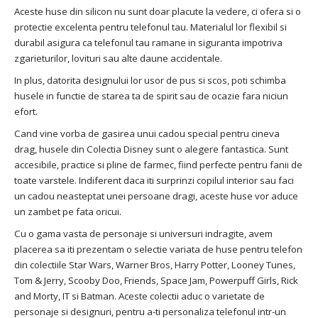
Aceste huse din silicon nu sunt doar placute la vedere, ci ofera si o
protectie excelenta pentru telefonul tau. Materialul lor flexibil si
durabil asigura ca telefonul tau ramane in siguranta impotriva
zgarieturilor, lovituri sau alte daune accidentale.
In plus, datorita designului lor usor de pus si scos, poti schimba
husele in functie de starea ta de spirit sau de ocazie fara niciun
efort.
Cand vine vorba de gasirea unui cadou special pentru cineva
drag, husele din Colectia Disney sunt o alegere fantastica. Sunt
accesibile, practice si pline de farmec, fiind perfecte pentru fanii de
toate varstele. Indiferent daca iti surprinzi copilul interior sau faci
un cadou neasteptat unei persoane dragi, aceste huse vor aduce
un zambet pe fata oricui.
Cu o gama vasta de personaje si universuri indragite, avem
placerea sa iti prezentam o selectie variata de huse pentru telefon
din colectiile Star Wars, Warner Bros, Harry Potter, Looney Tunes,
Tom & Jerry, Scooby Doo, Friends, Space Jam, Powerpuff Girls, Rick
and Morty, IT si Batman. Aceste colectii aduc o varietate de
personaje si designuri, pentru a-ti personaliza telefonul intr-un