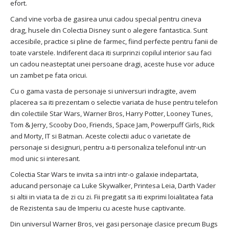
efort.
Cand vine vorba de gasirea unui cadou special pentru cineva
drag, husele din Colectia Disney sunt o alegere fantastica. Sunt
accesibile, practice si pline de farmec, fiind perfecte pentru fanii de
toate varstele. Indiferent daca iti surprinzi copilul interior sau faci
un cadou neasteptat unei persoane dragi, aceste huse vor aduce
un zambet pe fata oricui.
Cu o gama vasta de personaje si universuri indragite, avem
placerea sa iti prezentam o selectie variata de huse pentru telefon
din colectiile Star Wars, Warner Bros, Harry Potter, Looney Tunes,
Tom & Jerry, Scooby Doo, Friends, Space Jam, Powerpuff Girls, Rick
and Morty, IT si Batman. Aceste colectii aduc o varietate de
personaje si designuri, pentru a-ti personaliza telefonul intr-un
mod unic si interesant.
Colectia Star Wars te invita sa intri intr-o galaxie indepartata,
aducand personaje ca Luke Skywalker, Printesa Leia, Darth Vader
si altii in viata ta de zi cu zi. Fii pregatit sa iti exprimi loialitatea fata
de Rezistenta sau de Imperiu cu aceste huse captivante.
Din universul Warner Bros, vei gasi personaje clasice precum Bugs