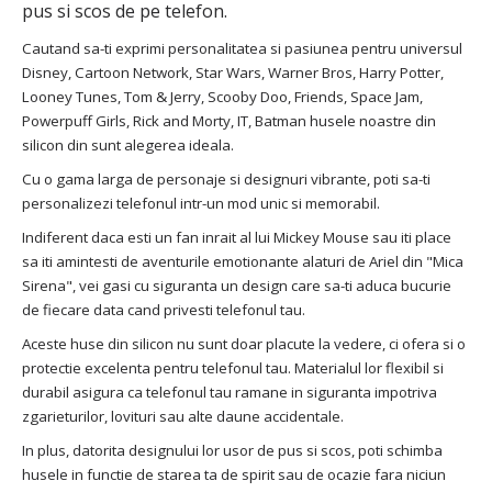
pus si scos de pe telefon.
Cautand sa-ti exprimi personalitatea si pasiunea pentru universul
Disney, Cartoon Network, Star Wars, Warner Bros, Harry Potter,
Looney Tunes, Tom & Jerry, Scooby Doo, Friends, Space Jam,
Powerpuff Girls, Rick and Morty, IT, Batman husele noastre din
silicon din sunt alegerea ideala.
Cu o gama larga de personaje si designuri vibrante, poti sa-ti
personalizezi telefonul intr-un mod unic si memorabil.
Indiferent daca esti un fan inrait al lui Mickey Mouse sau iti place
sa iti amintesti de aventurile emotionante alaturi de Ariel din "Mica
Sirena", vei gasi cu siguranta un design care sa-ti aduca bucurie
de fiecare data cand privesti telefonul tau.
Aceste huse din silicon nu sunt doar placute la vedere, ci ofera si o
protectie excelenta pentru telefonul tau. Materialul lor flexibil si
durabil asigura ca telefonul tau ramane in siguranta impotriva
zgarieturilor, lovituri sau alte daune accidentale.
In plus, datorita designului lor usor de pus si scos, poti schimba
husele in functie de starea ta de spirit sau de ocazie fara niciun