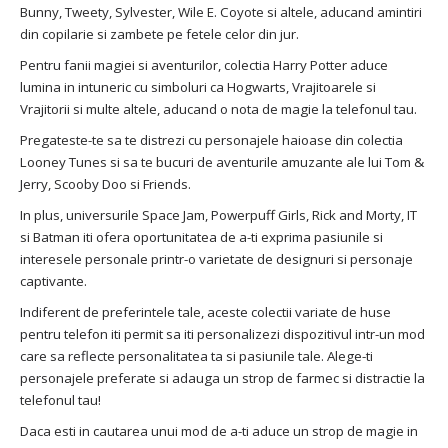
Bunny, Tweety, Sylvester, Wile E. Coyote si altele, aducand amintiri
din copilarie si zambete pe fetele celor din jur.
Pentru fanii magiei si aventurilor, colectia Harry Potter aduce
lumina in intuneric cu simboluri ca Hogwarts, Vrajitoarele si
Vrajitorii si multe altele, aducand o nota de magie la telefonul tau.
Pregateste-te sa te distrezi cu personajele haioase din colectia
Looney Tunes si sa te bucuri de aventurile amuzante ale lui Tom &
Jerry, Scooby Doo si Friends.
In plus, universurile Space Jam, Powerpuff Girls, Rick and Morty, IT
si Batman iti ofera oportunitatea de a-ti exprima pasiunile si
interesele personale printr-o varietate de designuri si personaje
captivante.
Indiferent de preferintele tale, aceste colectii variate de huse
pentru telefon iti permit sa iti personalizezi dispozitivul intr-un mod
care sa reflecte personalitatea ta si pasiunile tale. Alege-ti
personajele preferate si adauga un strop de farmec si distractie la
telefonul tau!
Daca esti in cautarea unui mod de a-ti aduce un strop de magie in