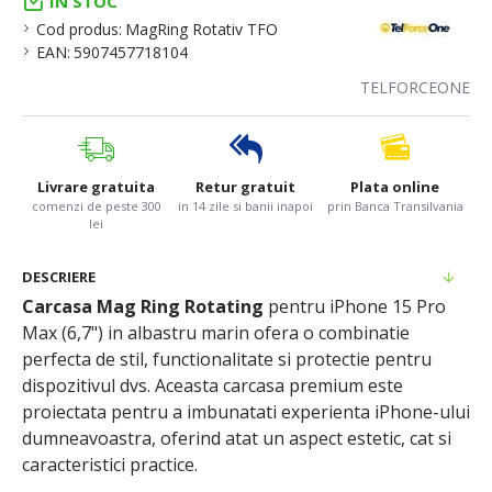
IN STOC
Cod produs:
MagRing Rotativ TFO
EAN:
5907457718104
TELFORCEONE
Livrare gratuita
Retur gratuit
Plata online
comenzi de peste 300
in 14 zile si banii inapoi
prin Banca Transilvania
lei
DESCRIERE
Carcasa Mag Ring Rotating
pentru iPhone 15 Pro
Max (6,7") in albastru marin ofera o combinatie
perfecta de stil, functionalitate si protectie pentru
dispozitivul dvs. Aceasta carcasa premium este
proiectata pentru a imbunatati experienta iPhone-ului
dumneavoastra, oferind atat un aspect estetic, cat si
caracteristici practice.