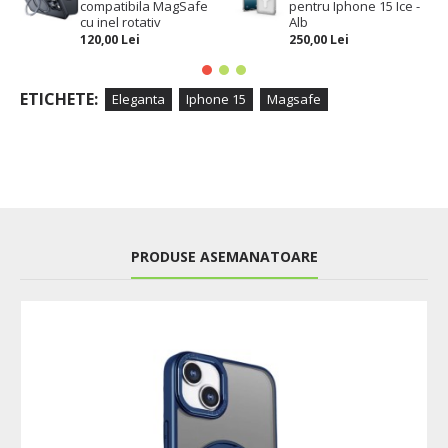
compatibila MagSafe
pentru Iphone 15 Ice -
cu inel rotativ
Alb
120,00 Lei
250,00 Lei
ETICHETE:
Eleganta
Iphone 15
Magsafe
PRODUSE ASEMANATOARE