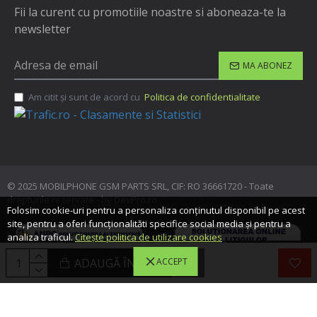
Fii la curent cu promotiile noastre si aboneaza-te la
newsletter
MA ABONEZ
Am citit şi sunt de acord cu
Politica de confidentialitate
© 2025 MOBILPHONE GSM PARTS SRL, CIF: RO 36661720 - Toate
drepturile rezervate - by DevPro.ro
Folosim cookie-uri pentru a personaliza conținutul disponibil pe acest
site, pentru a oferi funcționalităti specifice social media și pentru a
analiza traficul.
Citește politica de utilizare cookies
ADAUGĂ ÎN COŞ
ACCEPT