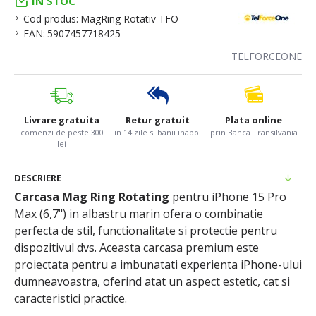
IN STOC
Cod produs:
MagRing Rotativ TFO
EAN:
5907457718425
TELFORCEONE
Livrare gratuita
Retur gratuit
Plata online
comenzi de peste 300
in 14 zile si banii inapoi
prin Banca Transilvania
lei
DESCRIERE
Carcasa Mag Ring Rotating
pentru iPhone 15 Pro
Max (6,7") in albastru marin ofera o combinatie
perfecta de stil, functionalitate si protectie pentru
dispozitivul dvs. Aceasta carcasa premium este
proiectata pentru a imbunatati experienta iPhone-ului
dumneavoastra, oferind atat un aspect estetic, cat si
caracteristici practice.