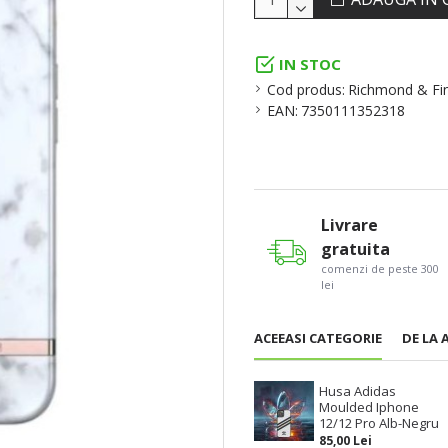
IN STOC
Cod produs:
Richmond & Fi
EAN:
7350111352318
Livrare
gratuita
comenzi de peste 300
lei
ACEEASI CATEGORIE
DE LA 
Husa Adidas
Moulded Iphone
12/12 Pro Alb-Negru
85,00 Lei