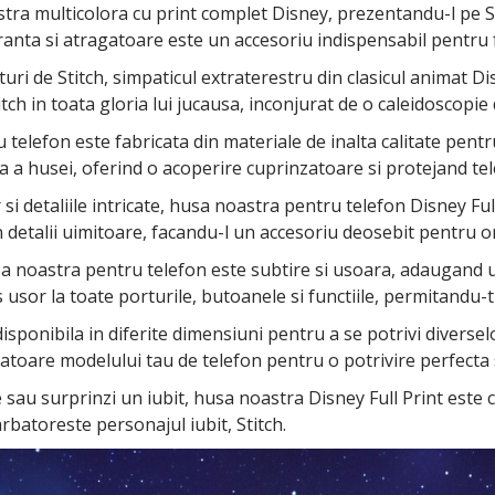
stra multicolora cu print complet Disney, prezentandu-l pe S
branta si atragatoare este un accesoriu indispensabil pentru f
uri de Stitch, simpaticul extraterestru din clasicul animat D
tch in toata gloria lui jucausa, inconjurat de o caleidoscopie d
elefon este fabricata din materiale de inalta calitate pentru
a husei, oferind o acoperire cuprinzatoare si protejand telefo
si detaliile intricate, husa noastra pentru telefon Disney Ful
a in detalii uimitoare, facandu-l un accesoriu deosebit pentru 
sa noastra pentru telefon este subtire si usoara, adaugand u
sor la toate porturile, butoanele si functiile, permitandu-ti s
sponibila in diferite dimensiuni pentru a se potrivi diversel
toare modelului tau de telefon pentru o potrivire perfecta 
ne sau surprinzi un iubit, husa noastra Disney Full Print est
rbatoreste personajul iubit, Stitch.