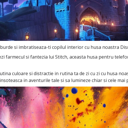
burde si imbratiseaza-ti copilul interior cu husa noastra Disn
iezi farmecul si fantezia lui Stitch, aceasta husa pentru telef
putina culoare si distractie in rutina ta de zi cu zi cu husa no
insoteasca in aventurile tale si sa lumineze chiar si cele mai pl