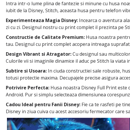
Intra intr-o lume plina de fantezie si minune cu husa noa
iubit de la Disney, Stitch, aceasta husa pentru telefon vi
Experimenteaza Magia Disney:
Incearca o aventura alat
zi cu zi. Designul nostru cu print complet il prezinta pe Sti
Constructie de Calitate Premium:
Husa noastra pentru t
tau. Designul cu print complet acopera intreaga suprafata 
Design Vibrant si Atragator:
Cu designul sau multicolor 
Culorile vii si imaginile dinamice il aduc pe Stitch la viat
Subtire si Usoara:
In ciuda constructiei sale robuste, hu
totusi protectie maxima. Decupajele precise asigura acces u
Potrivire Perfecta:
Husa noastra Disney Full Print este di
Android. Pur si simplu selecteaza dimensiunea corespunza
Cadou Ideal pentru Fanii Disney:
Fie ca te rasfeti pe ti
Disney in ziua cuiva cu acest accesoriu fermecator care sa