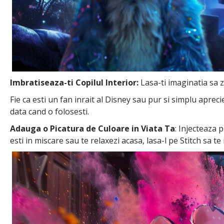
Imbratiseaza-ti Copilul Interior:
Lasa-ti imaginatia sa z
Fie ca esti un fan inrait al Disney sau pur si simplu aprec
data cand o folosesti.
Adauga o Picatura de Culoare in Viata Ta
: Injecteaza 
esti in miscare sau te relaxezi acasa, lasa-l pe Stitch sa te 