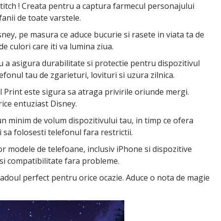
titch ! Creata pentru a captura farmecul personajului
anii de toate varstele.
isney, pe masura ce aduce bucurie si rasete in viata ta de
e culori care iti va lumina ziua.
 a asigura durabilitate si protectie pentru dispozitivul
nul tau de zgarieturi, lovituri si uzura zilnica.
l Print este sigura sa atraga privirile oriunde mergi.
orice entuziast Disney.
n minim de volum dispozitivului tau, in timp ce ofera
a folosesti telefonul fara restrictii.
or modele de telefoane, inclusiv iPhone si dispozitive
si compatibilitate fara probleme.
e cadoul perfect pentru orice ocazie. Aduce o nota de magie