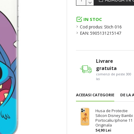
IN STOC
Cod produs:
Stich 016
EAN:
5905131215147
Livrare
gratuita
comenzi de peste 300
lei
ACEEASI CATEGORIE
DE LA 
Husa de Protectie
Silicon Disney Bambi
Portocaliu Iphone 11
Originala
54,90 Lei