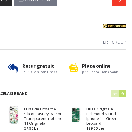
ERT GROUP
Retur gratuit
Plata online
in 14 zile si banii inapoi
prin Banca Transilvania
ACELASI BRAND
Husa de Protectie
Husa Originala
Silicon Disney Bambi
Richmond & Finch
Transparenta Iphone
Iphone 11 -Green
11 Originala
Leopard
54,90 Lei
129,00 Lei