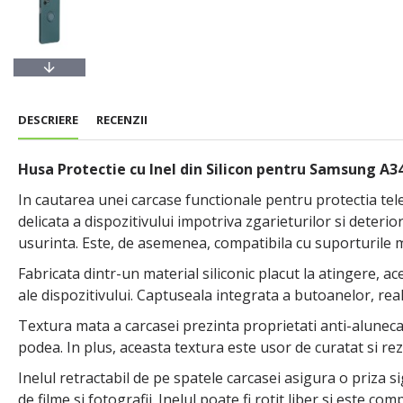
DESCRIERE
RECENZII
Husa Protectie cu Inel din Silicon pentru Samsung A34
In cautarea unei carcase functionale pentru protectia tel
delicata a dispozitivului impotriva zgarieturilor si deterio
usurinta. Este, de asemenea, compatibila cu suporturile m
Fabricata dintr-un material siliconic placut la atingere, a
ale dispozitivului. Captuseala integrata a butoanelor, real
Textura mata a carcasei prezinta proprietati anti-alunecar
podea. In plus, aceasta textura este usor de curatat si rez
Inelul retractabil de pe spatele carcasei asigura o priza sig
de filme si fotografii. Inelul poate fi rotit liber si este c