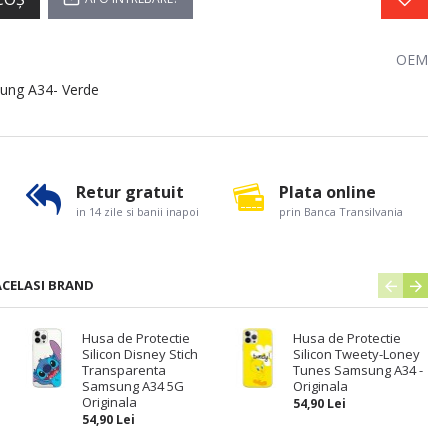
OEM
ung A34- Verde
Retur gratuit
Plata online
in 14 zile si banii inapoi
prin Banca Transilvania
ACELASI BRAND
Husa de Protectie
Husa de Protectie
Silicon Disney Stich
Silicon Tweety-Loney
Transparenta
Tunes Samsung A34 -
Samsung A34 5G
Originala
Originala
54,90 Lei
54,90 Lei