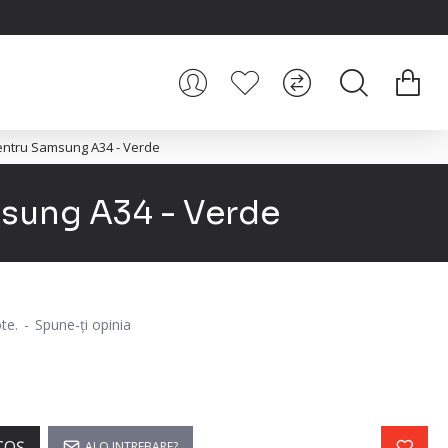
 pentru Samsung A34 - Verde
msung A34 - Verde
te.
-
Spune-ţi opinia
COŞ
AI O INTREBARE?