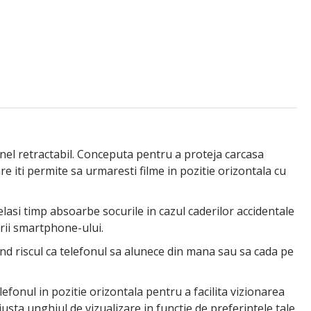
inel retractabil. Conceputa pentru a proteja carcasa
are iti permite sa urmaresti filme in pozitie orizontala cu
elasi timp absoarbe socurile in cazul caderilor accidentale
arii smartphone-ului.
and riscul ca telefonul sa alunece din mana sau sa cada pe
elefonul in pozitie orizontala pentru a facilita vizionarea
ajusta unghiul de vizualizare in functie de preferintele tale.