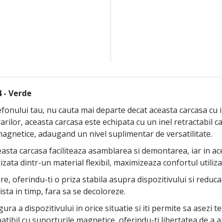
 - Verde
efonului tau, nu cauta mai departe decat aceasta carcasa cu 
rarilor, aceasta carcasa este echipata cu un inel retractabil c
agnetice, adaugand un nivel suplimentar de versatilitate.
ceasta carcasa faciliteaza asamblarea si demontarea, iar in ac
izata dintr-un material flexibil, maximizeaza confortul utiliz
e, oferindu-ti o priza stabila asupra dispozitivului si reduc
ista in timp, fara sa se decoloreze.
ura a dispozitivului in orice situatie si iti permite sa asezi t
ompatibil cu suporturile magnetice, oferindu-ti libertatea de a 