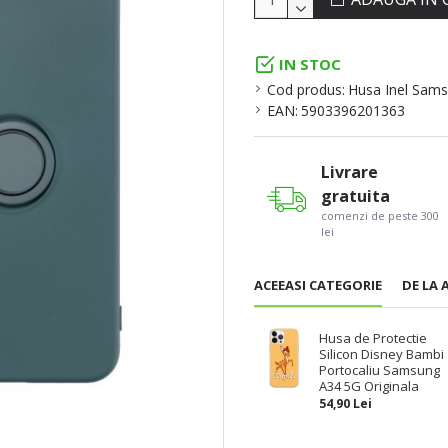
IN STOC
Cod produs:
Husa Inel Sams
EAN:
5903396201363
Livrare
gratuita
comenzi de peste 300
lei
ACEEASI CATEGORIE
DE LA 
Husa de Protectie
Silicon Disney Bambi
Portocaliu Samsung
A34 5G Originala
54,90 Lei