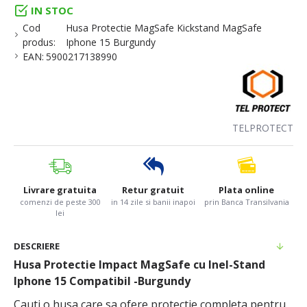
IN STOC
Cod
Husa Protectie MagSafe Kickstand MagSafe
produs:
Iphone 15 Burgundy
EAN:
5900217138990
TELPROTECT
Livrare gratuita
Retur gratuit
Plata online
comenzi de peste 300
in 14 zile si banii inapoi
prin Banca Transilvania
lei
DESCRIERE
Husa Protectie Impact MagSafe cu Inel-Stand
Iphone 15 Compatibil -Burgundy
Cauti o husa care sa ofere protectie completa pentru