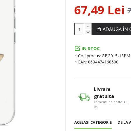
67,49 Lei
7
ADAUGĂ ÎN 
IN STOC
Cod produs:
GBG015-13PM
EAN:
0634474168500
Livrare
gratuita
comenzi de peste 300
lei
ACEEASI CATEGORIE
DE LA 