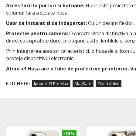
Acces facil la porturi si butoane:
Husa este proiectata sa
volumul fara a scoate husa.
Usor de instalat si de indepartat:
Cu un design flexibil,
Protectie pentru camera:
O caracteristica distinctiva a
direct cu suprafete dure, protejand astfel lentilele si senzo
Prin integrarea acestor caracteristici, o husa de silicon c
proteja dispozitivul electronic.
Atentie! Husa are o folie de protective pe interior. 
ETICHETE:
Iphone 13 Pro Max
MagSafe
Tineri Artisti
-10 %