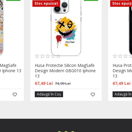
Stoc epuizat
Stoc epui
n MagSafe
Husa Protectie Silicon MagSafe
Husa Prot
 Iphone 13
Design Modern GBG010 Iphone
Design M
13
13
67,49 Lei
67,49 Lei
74,99 Lei
Adaugă în Coş
Adaugă în