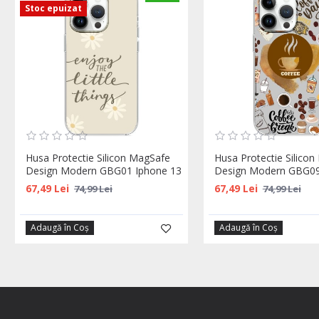
Stoc epuizat
Husa Protectie Silicon MagSafe
Husa Protectie Silico
Design Modern GBG01 Iphone 13
Design Modern GBG09
67,49 Lei
67,49 Lei
74,99 Lei
74,99 Lei
Adaugă în Coş
Adaugă în Coş