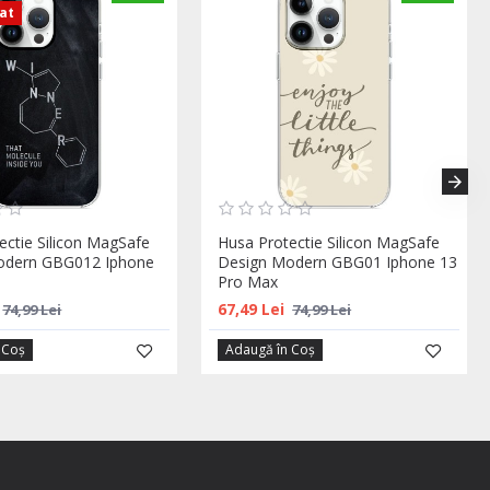
zat
ectie Silicon MagSafe
Husa Protectie Silicon MagSafe
odern GBG012 Iphone
Design Modern GBG01 Iphone 13
Pro Max
67,49 Lei
74,99 Lei
74,99 Lei
 Coş
Adaugă în Coş