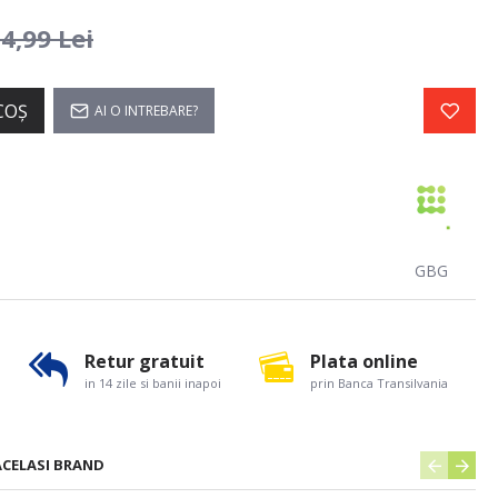
4,99 Lei
COŞ
AI O INTREBARE?
GBG
Retur gratuit
Plata online
in 14 zile si banii inapoi
prin Banca Transilvania
ACELASI BRAND