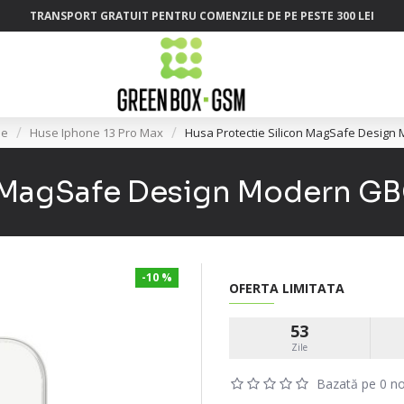
TRANSPORT GRATUIT PENTRU COMENZILE DE PE PESTE 300 LEI
ne
Huse Iphone 13 Pro Max
Husa Protectie Silicon MagSafe Design
n MagSafe Design Modern GB
-10 %
OFERTA LIMITATA
53
Zile
Bazată pe 0 no