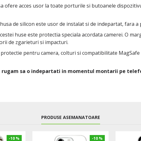
 ofere acces usor la toate porturile si butoanele dispozitivul
 husa de silicon este usor de instalat si de indepartat, fara a
 acestei huse este protectia speciala acordata camerei. O ma
rii de zgarieturi si impacturi.
u protectie pentru camera, colturi si compatibilitate MagSafe
Va rugam sa o indepartati in momentul montarii pe telef
PRODUSE ASEMANATOARE
-10 %
-10 %