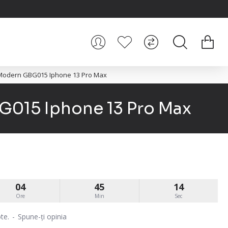
 Modern GBG015 Iphone 13 Pro Max
G015 Iphone 13 Pro Max
04
45
13
Ore
Min
Sec
te.
-
Spune-ţi opinia