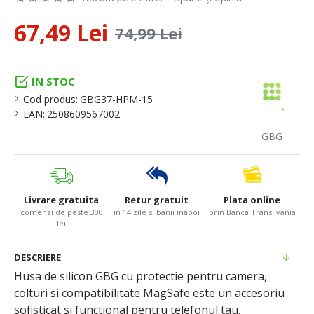
67,49 Lei
74,99 Lei
IN STOC
Cod produs:
GBG37-HPM-15
EAN:
2508609567002
GBG
Livrare gratuita
Retur gratuit
Plata online
comenzi de peste 300
in 14 zile si banii inapoi
prin Banca Transilvania
lei
DESCRIERE
Husa de silicon GBG cu protectie pentru camera,
colturi si compatibilitate MagSafe este un accesoriu
sofisticat si functional pentru telefonul tau.