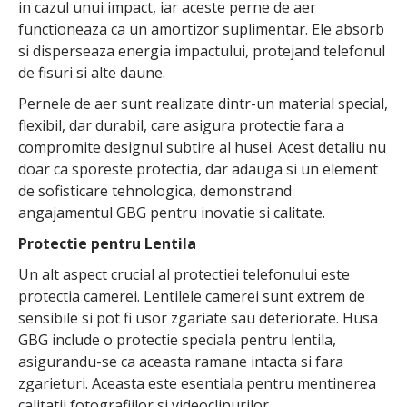
in cazul unui impact, iar aceste perne de aer
functioneaza ca un amortizor suplimentar. Ele absorb
si disperseaza energia impactului, protejand telefonul
de fisuri si alte daune.
Pernele de aer sunt realizate dintr-un material special,
flexibil, dar durabil, care asigura protectie fara a
compromite designul subtire al husei. Acest detaliu nu
doar ca sporeste protectia, dar adauga si un element
de sofisticare tehnologica, demonstrand
angajamentul GBG pentru inovatie si calitate.
Protectie pentru Lentila
Un alt aspect crucial al protectiei telefonului este
protectia camerei. Lentilele camerei sunt extrem de
sensibile si pot fi usor zgariate sau deteriorate. Husa
GBG include o protectie speciala pentru lentila,
asigurandu-se ca aceasta ramane intacta si fara
zgarieturi. Aceasta este esentiala pentru mentinerea
calitatii fotografiilor si videoclipurilor.