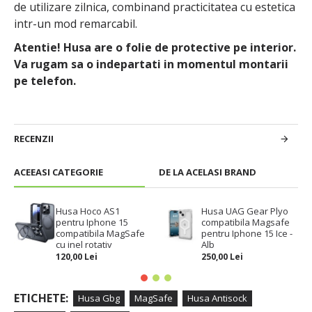
de utilizare zilnica, combinand practicitatea cu estetica
intr-un mod remarcabil.
Atentie! Husa are o folie de protective pe interior.
Va rugam sa o indepartati in momentul montarii
pe telefon.
RECENZII
ACEEASI CATEGORIE
DE LA ACELASI BRAND
Husa Hoco AS1
Husa UAG Gear Plyo
pentru Iphone 15
compatibila Magsafe
compatibila MagSafe
pentru Iphone 15 Ice -
cu inel rotativ
Alb
120,00 Lei
250,00 Lei
ETICHETE:
Husa Gbg
MagSafe
Husa Antisock