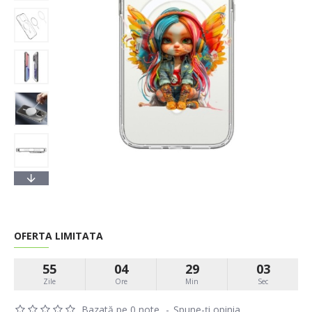
OFERTA LIMITATA
55
04
29
02
Zile
Ore
Min
Sec
Bazată pe 0 note.
-
Spune-ţi opinia