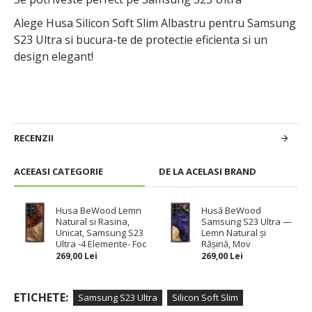
Alege Husa Silicon Soft Slim Albastru pentru Samsung
S23 Ultra si bucura-te de protectie eficienta si un
design elegant!
RECENZII
ACEEASI CATEGORIE
DE LA ACELASI BRAND
Husa BeWood Lemn
Husă BeWood
Natural si Rasina,
Samsung S23 Ultra —
Unicat, Samsung S23
Lemn Natural și
Ultra -4 Elemente- Foc
Rășină, Mov
269,00 Lei
269,00 Lei
ETICHETE:
Samsung S23 Ultra
Silicon Soft Slim