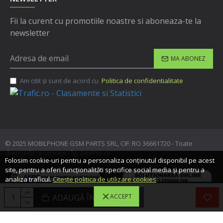
Fii la curent cu promotiile noastre si aboneaza-te la
newsletter
MA ABONEZ
Am citit şi sunt de acord cu
Politica de confidentialitate
© 2025 MOBILPHONE GSM PARTS SRL, CIF: RO 36661720 - Toate
drepturile rezervate - by DevPro.ro
Folosim cookie-uri pentru a personaliza conținutul disponibil pe acest
site, pentru a oferi funcționalităti specifice social media și pentru a
analiza traficul.
Citește politica de utilizare cookies
ADAUGĂ ÎN COŞ
ACCEPT