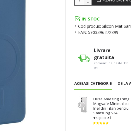
IN STOC
Cod produs:
Silicon Mat Sa
EAN:
5903396272899
Livrare
gratuita
comenzi de peste 300
lei
ACEEASI CATEGORIE
DE LA 
Husa Amazing Thing
Magsafe Minimal cu
Inel din Titan pentru
Samsung S24
150,00 Lei