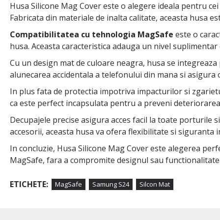
Husa Silicone Mag Cover este o alegere ideala pentru cei c
Fabricata din materiale de inalta calitate, aceasta husa est
Compatibilitatea cu tehnologia MagSafe
este o carac
husa. Aceasta caracteristica adauga un nivel suplimentar de
Cu un design mat de culoare neagra, husa se integreaza pe
alunecarea accidentala a telefonului din mana si asigura o
In plus fata de protectia impotriva impacturilor si zgari
ca este perfect incapsulata pentru a preveni deteriorarea
Decupajele precise asigura acces facil la toate porturile s
accesorii, aceasta husa va ofera flexibilitate si siguranta in
In concluzie, Husa Silicone Mag Cover este alegerea perfec
MagSafe, fara a compromite designul sau functionalitatea 
ETICHETE:
MagSafe
Samung S24
Silcon Mat