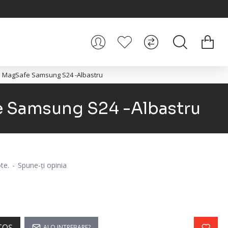
la MagSafe Samsung S24 -Albastru
e Samsung S24 -Albastru
te.
-
Spune-ţi opinia
COŞ
AI O INTREBARE?