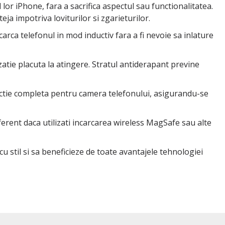
or iPhone, fara a sacrifica aspectul sau functionalitatea.
eja impotriva loviturilor si zgarieturilor.
ncarca telefonul in mod inductiv fara a fi nevoie sa inlature
atie placuta la atingere. Stratul antiderapant previne
tectie completa pentru camera telefonului, asigurandu-se
iferent daca utilizati incarcarea wireless MagSafe sau alte
u stil si sa beneficieze de toate avantajele tehnologiei