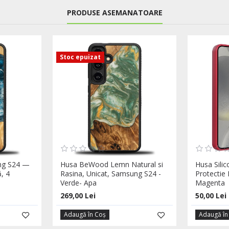
PRODUSE ASEMANATOARE
Stoc epuizat
ng S24 —
Husa BeWood Lemn Natural si
Husa Sili
, 4
Rasina, Unicat, Samsung S24 -
Protectie
u
Verde- Apa
Magenta
269,00 Lei
50,00 Lei
Adaugă în Coş
Adaugă în