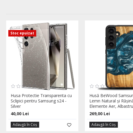
Stoc epuizat
Husa Protectie Transparenta cu
Husă BeWood Samsu
Sclipici pentru Samsung s24 -
Lemn Natural și Rășină
Silver
Elemente Aer, Albastr
40,00 Lei
269,00 Lei
Adaugă în Coş
Adaugă în Coş