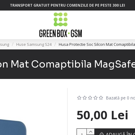
TRANSPORT GRATUIT PENTRU COMENZILE DE PE PESTE 300 LEI
sung
Huse Samsung S24
Husa Protectie Soc Silcon Mat Comaptibi
con Mat Comaptibila MagSaf
Bazată pe 0 no
50,00 Lei
ADAUGĂ ÎN 