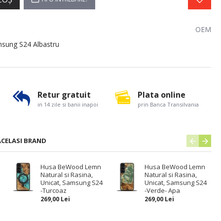
OEM
msung S24 Albastru
Retur gratuit
Plata online
in 14 zile si banii inapoi
prin Banca Transilvania
ACELASI BRAND
Husa BeWood Lemn
Husa BeWood Lemn
Natural si Rasina,
Natural si Rasina,
Unicat, Samsung S24
Unicat, Samsung S24
-Turcoaz
-Verde- Apa
269,00 Lei
269,00 Lei