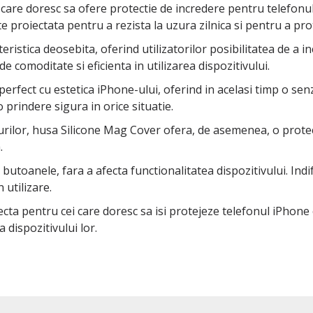
are doresc sa ofere protectie de incredere pentru telefonul l
e proiectata pentru a rezista la uzura zilnica si pentru a prot
teristica deosebita, oferind utilizatorilor posibilitatea de a i
 comoditate si eficienta in utilizarea dispozitivului.
rfect cu estetica iPhone-ului, oferind in acelasi timp o senz
 prindere sigura in orice situatie.
eturilor, husa Silicone Mag Cover ofera, de asemenea, o pro
.
i butoanele, fara a afecta functionalitatea dispozitivului. Ind
 utilizare.
ta pentru cei care doresc sa isi protejeze telefonul iPhone c
dispozitivului lor.