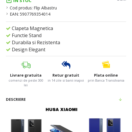
IN STOC
Cod produs:
Flip Albastru
EAN:
5907769354014
Clapeta Magnetica
Functie Stand
Durabila si Rezistenta
Design Elegant
Livrare gratuita
Retur gratuit
Plata online
comenzi de peste 300
in 14 zile si banii inapoi
prin Banca Transilvania
lei
DESCRIERE