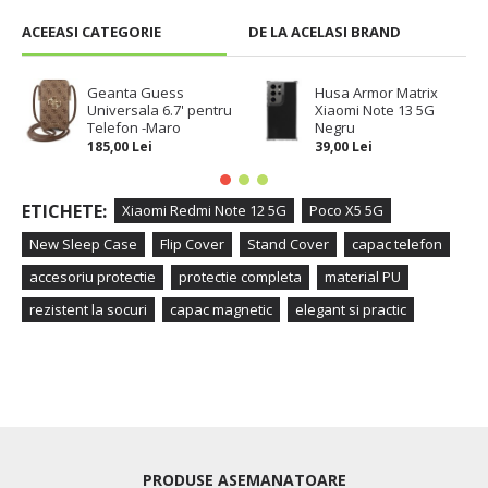
ACEEASI CATEGORIE
DE LA ACELASI BRAND
Geanta Guess
Husa Armor Matrix
Universala 6.7' pentru
Xiaomi Note 13 5G
Telefon -Maro
Negru
185,00 Lei
39,00 Lei
ETICHETE:
Xiaomi Redmi Note 12 5G
Poco X5 5G
New Sleep Case
Flip Cover
Stand Cover
capac telefon
accesoriu protectie
protectie completa
material PU
rezistent la socuri
capac magnetic
elegant si practic
PRODUSE ASEMANATOARE