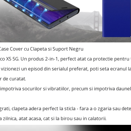
Case Cover cu Clapeta si Suport Negru
X5 5G. Un produs 2-in-1, perfect atat ca protectie pentru te
a vizionezi un episod din serialul preferat, poti seta ecranul l
r de curatat.
l impotriva socurilor si vibratiilor, precum si impotriva daune
rati, clapeta adera perfect la sticla - fara a o zgaria sau dete
ilnica, atat acasa, cat si la birou sau in calatorii.