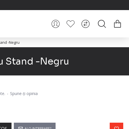
tand -Negru
cu Stand -Negru
te.
-
Spune-ţi opinia
COŞ
AI O INTREBARE?