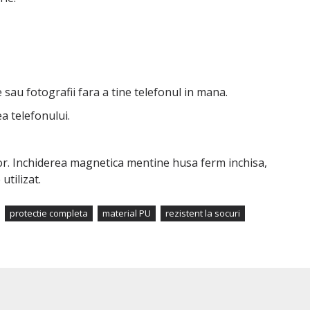
 sau fotografii fara a tine telefonul in mana.
ea telefonului.
or. Inchiderea magnetica mentine husa ferm inchisa,
utilizat.
protectie completa
material PU
rezistent la socuri