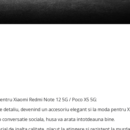
entru Xiaomi Redmi Note 12 5G / Poco X5 5G:
are detaliu, devenind un accesoriu elegant si la moda pentru
 o conversatie sociala, husa va arata intotdeauna bine.
ial de inalta calitate, placut la atingere si rezistent la murda