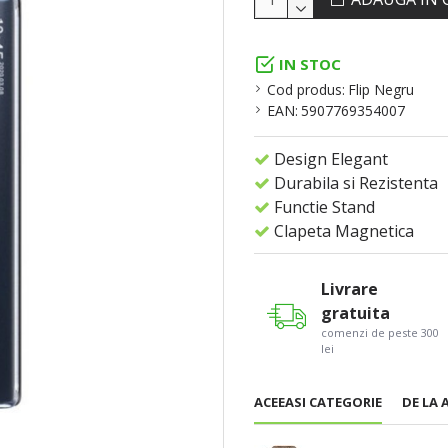
IN STOC
Cod produs:
Flip Negru
EAN:
5907769354007
Design Elegant
Durabila si Rezistenta
Functie Stand
Clapeta Magnetica
Livrare
gratuita
comenzi de peste 300
lei
ACEEASI CATEGORIE
DE LA 