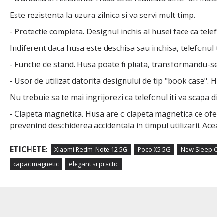
Este rezistenta la uzura zilnica si va servi mult timp.
- Protectie completa. Designul inchis al husei face ca telef
Indiferent daca husa este deschisa sau inchisa, telefonul t
- Functie de stand. Husa poate fi pliata, transformandu-se 
- Usor de utilizat datorita designului de tip "book case". H
Nu trebuie sa te mai ingrijorezi ca telefonul iti va scapa 
- Clapeta magnetica. Husa are o clapeta magnetica ce ofe
prevenind deschiderea accidentala in timpul utilizarii. Ace
ETICHETE:
Xiaomi Redmi Note 12 5G
Poco X5 5G
New Sleep 
capac magnetic
elegant si practic