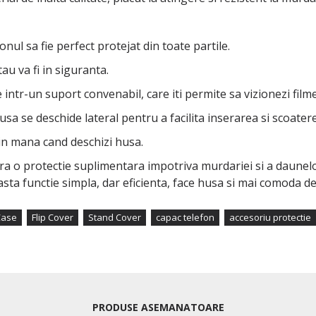
onul sa fie perfect protejat din toate partile.
au va fi in siguranta.
intr-un suport convenabil, care iti permite sa vizionezi filme
usa se deschide lateral pentru a facilita inserarea si scoater
din mana cand deschizi husa.
ra o protectie suplimentara impotriva murdariei si a daunel
asta functie simpla, dar eficienta, face husa si mai comoda de 
Case
Flip Cover
Stand Cover
capac telefon
accesoriu protectie
PRODUSE ASEMANATOARE