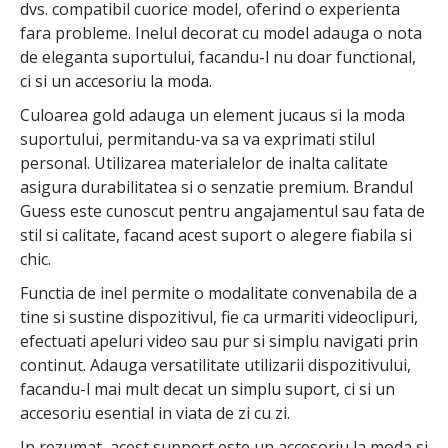
dvs. compatibil cuorice model, oferind o experienta
fara probleme. Inelul decorat cu model adauga o nota
de eleganta suportului, facandu-l nu doar functional,
ci si un accesoriu la moda.
Culoarea gold adauga un element jucaus si la moda
suportului, permitandu-va sa va exprimati stilul
personal. Utilizarea materialelor de inalta calitate
asigura durabilitatea si o senzatie premium. Brandul
Guess este cunoscut pentru angajamentul sau fata de
stil si calitate, facand acest suport o alegere fiabila si
chic.
Functia de inel permite o modalitate convenabila de a
tine si sustine dispozitivul, fie ca urmariti videoclipuri,
efectuati apeluri video sau pur si simplu navigati prin
continut. Adauga versatilitate utilizarii dispozitivului,
facandu-l mai mult decat un simplu suport, ci si un
accesoriu esential in viata de zi cu zi.
In rezumat, acest support este un accesoriu la moda si