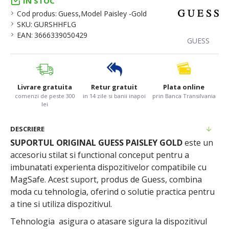
IN STOC
Cod produs:
Guess,Model Paisley -Gold
SKU:
GURSHHFLG
EAN:
3666339050429
GUESS
Livrare gratuita
Retur gratuit
Plata online
comenzi de peste 300
in 14 zile si banii inapoi
prin Banca Transilvania
lei
DESCRIERE
SUPORTUL ORIGINAL GUESS PAISLEY GOLD
este un
accesoriu stilat si functional conceput pentru a
imbunatati experienta dispozitivelor compatibile cu
MagSafe. Acest suport, produs de Guess, combina
moda cu tehnologia, oferind o solutie practica pentru
a tine si utiliza dispozitivul.
Tehnologia asigura o atasare sigura la dispozitivul