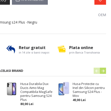
OEM
msung s24 Plus -Negru
Retur gratuit
Plata online
in 14 zile si banii inapoi
prin Banca Transilvania
ACELASI BRAND
Husa Durabila Dux
Husa Protectie cu
Ducis Aimo Mag
Inel din Silicon pentru
Compatibila MagSafe
Samsung S24 Plus -
pentru Samsung S24
Mov
Plus
40,00 Lei
80,00 Lei