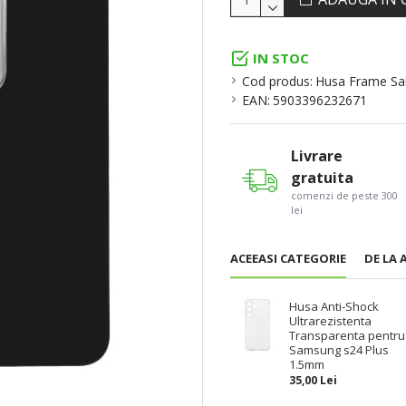
IN STOC
Cod produs:
Husa Frame Sa
EAN:
5903396232671
Livrare
gratuita
comenzi de peste 300
lei
ACEEASI CATEGORIE
DE LA 
Husa Anti-Shock
Ultrarezistenta
Transparenta pentru
Samsung s24 Plus
1.5mm
35,00 Lei