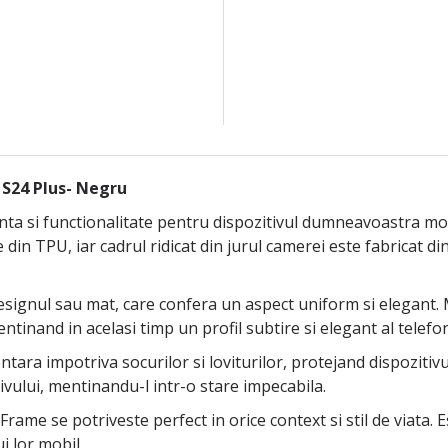
 S24 Plus- Negru
ta si functionalitate pentru dispozitivul dumneavoastra mob
din TPU, iar cadrul ridicat din jurul camerei este fabricat di
signul sau mat, care confera un aspect uniform si elegant. M
ntinand in acelasi timp un profil subtire si elegant al telefon
ra impotriva socurilor si loviturilor, protejand dispozitivul 
ivului, mentinandu-l intr-o stare impecabila.
rame se potriveste perfect in orice context si stil de viata. 
i lor mobil.