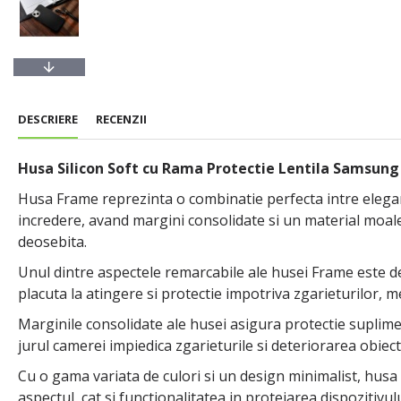
DESCRIERE
RECENZII
Husa Silicon Soft cu Rama Protectie Lentila Samsung
Husa Frame reprezinta o combinatie perfecta intre elegan
incredere, avand margini consolidate si un material moale 
deosebita.
Unul dintre aspectele remarcabile ale husei Frame este de
placuta la atingere si protectie impotriva zgarieturilor, me
Marginile consolidate ale husei asigura protectie suplimenta
jurul camerei impiedica zgarieturile si deteriorarea obiect
Cu o gama variata de culori si un design minimalist, husa F
aspectul, cat si functionalitatea in protejarea dispozitivulu