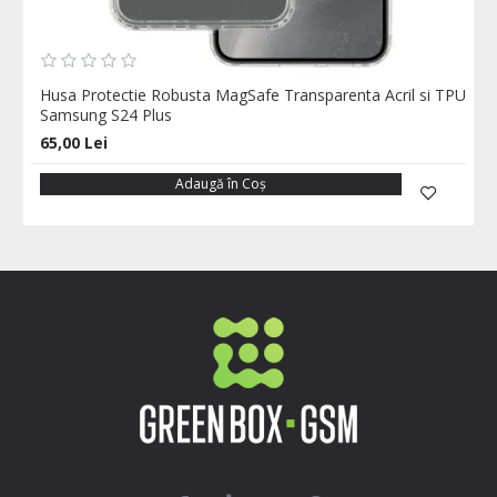
Husa Protectie Robusta MagSafe Transparenta Acril si TPU
Samsung S24 Plus
65,00 Lei
Adaugă în Coş