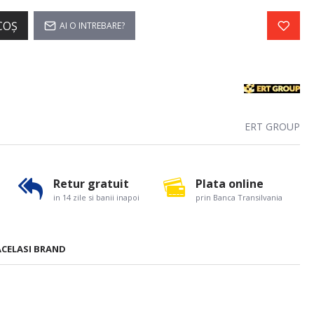
COŞ
AI O INTREBARE?
ERT GROUP
Retur gratuit
Plata online
in 14 zile si banii inapoi
prin Banca Transilvania
ACELASI BRAND