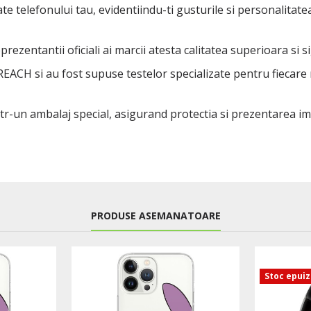
tate telefonului tau, evidentiindu-ti gusturile si personalita
rezentantii oficiali ai marcii atesta calitatea superioara si s
 REACH si au fost supuse testelor specializate pentru fiecare
ntr-un ambalaj special, asigurand protectia si prezentarea i
PRODUSE ASEMANATOARE
Stoc epui