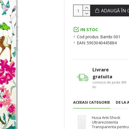
ADAUGĂ ÎN 
IN STOC
Cod produs:
Bambi 001
EAN:
5903040445884
Livrare
gratuita
comenzi de peste 300
lei
ACEEASI CATEGORIE
DE LA 
Husa Anti-Shock
Ultrarezistenta
Transparenta pentru