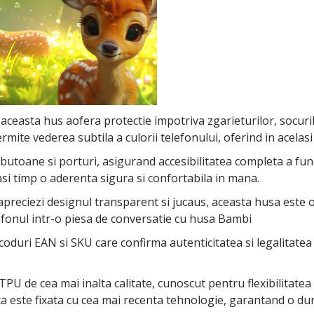
 aceasta hus aofera protectie impotriva zgarieturilor, socuril
rmite vederea subtila a culorii telefonului, oferind in acelasi
oane si porturi, asigurand accesibilitatea completa a functii
asi timp o aderenta sigura si confortabila in mana.
 apreciezi designul transparent si jucaus, aceasta husa este 
efonul intr-o piesa de conversatie cu husa Bambi
coduri EAN si SKU care confirma autenticitatea si legalitatea
PU de cea mai inalta calitate, cunoscut pentru flexibilitatea si
ca este fixata cu cea mai recenta tehnologie, garantand o dura