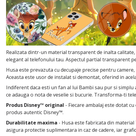
Realizata dintr-un material transparent de inalta calitate,
elegant al telefonului tau. Aspectul partial transparent pe
Husa este prevazuta cu decupaje precise pentru camere, but
Aceasta este usor de instalat si demontat, oferind in acel
Indiferent daca esti un fan al lui Bambi sau pur si simplu
ce adauga o nota de veselie si bucurie. Transforma-ti tel
Produs Disney™ original
- Fiecare ambalaj este dotat cu 
produs autentic Disney™.
Durabilitate maxima
- Husa este fabricata din material T
asigura protectie suplimentara in caz de cadere, iar grafi