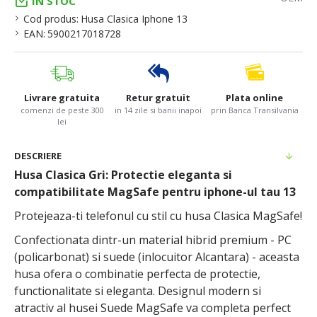
IN STOC
Cod produs:
Husa Clasica Iphone 13
EAN:
5900217018728
Livrare gratuita
Retur gratuit
Plata online
comenzi de peste 300
in 14 zile si banii inapoi
prin Banca Transilvania
lei
DESCRIERE
Husa Clasica Gri: Protectie eleganta si
compatibilitate MagSafe pentru iphone-ul tau 13
Protejeaza-ti telefonul cu stil cu husa Clasica MagSafe!
Confectionata dintr-un material hibrid premium - PC
(policarbonat) si suede (inlocuitor Alcantara) - aceasta
husa ofera o combinatie perfecta de protectie,
functionalitate si eleganta. Designul modern si
atractiv al husei Suede MagSafe va completa perfect