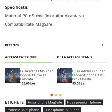
Specificatii:
Material: PC + Suede (inlocuitor Alcantara)
Compatibilitate: MagSafe
RECENZII
ACEEASI CATEGORIE
DE LA ACELASI BRAND
Husa Adidas Moulded
Husa Adidas OR Snap
Iphone 13 Pro/13
Leopard Iphone 13/13
Colorata
Pro /Albastru
125,00 Lei
95,00 Lei
ETICHETE:
Husa Iphone MagSafe
Husa premium Iphone
Protectie 360° Iphone
Husa Iphone PC Suede