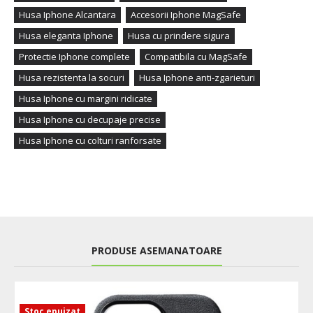
Husa Iphone Alcantara
Accesorii Iphone MagSafe
Husa eleganta Iphone
Husa cu prindere sigura
Protectie Iphone complete
Compatibila cu MagSafe
Husa rezistenta la socuri
Husa Iphone anti-zgarieturi
Husa Iphone cu margini ridicate
Husa Iphone cu decupaje precise
Husa Iphone cu colturi ranforsate
PRODUSE ASEMANATOARE
Stoc epuizat