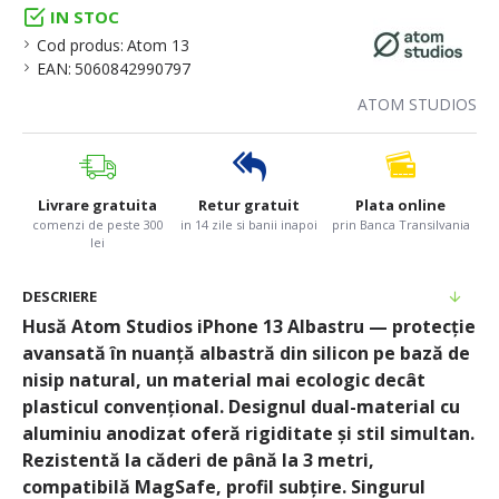
IN STOC
Cod produs:
Atom 13
EAN:
5060842990797
ATOM STUDIOS
Livrare gratuita
Retur gratuit
Plata online
comenzi de peste 300
in 14 zile si banii inapoi
prin Banca Transilvania
lei
DESCRIERE
Husă Atom Studios iPhone 13 Albastru — protecție
avansată în nuanță albastră din silicon pe bază de
nisip natural, un material mai ecologic decât
plasticul convențional. Designul dual-material cu
aluminiu anodizat oferă rigiditate și stil simultan.
Rezistentă la căderi de până la 3 metri,
compatibilă MagSafe, profil subțire. Singurul