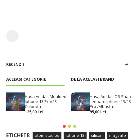
RECENZII
ACEEASI CATEGORIE
DE LA ACELASI BRAND
Husa Adidas Moulded
Husa Adidas OR Snap
Iphone 13 Pro/13
Leopard Iphone 13/13
Colorata
Pro /Albastru
125,00 Lei
95,00 Lei
ETICHETE:
atom studios
iphone 13
silicon
magsafe