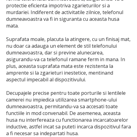
protectie eficienta impotriva zgarieturilor si a
murdariei. Indiferent de activitatile zilnice, telefonul
dumneavoastra va fi in siguranta cu aceasta husa
mata.
Suprafata moale, placuta la atingere, cu un finisaj mat,
nu doar ca adauga un element de stil telefonului
dumneavoastra, dar si previne alunecarea,
asigurandu-va ca telefonul ramane ferm in mana. In
plus, aceasta suprafata mata este rezistenta la
amprente si la zgarieturi inestetice, mentinand
aspectul impecabil al dispozitivului.
Decupajele precise pentru toate porturile si lentilele
camerei nu impiedica utilizarea smartphone-ului
dumneavoastra, permitandu-va sa accesati toate
functiile in mod convenabil. De asemenea, aceasta
husa nu interfereaza cu functionarea incarcatoarelor
inductive, astfel incat sa puteti incarca dispozitivul fara
a fi necesar sa indepartati husa.