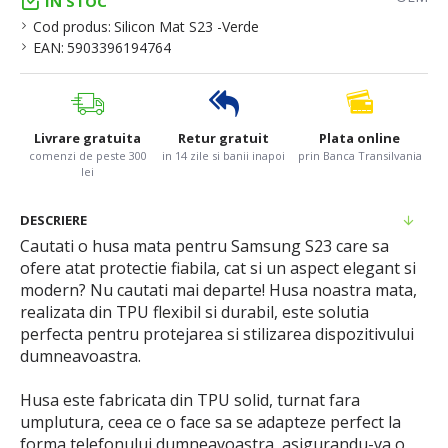
IN STOC
Cod produs:
Silicon Mat S23 -Verde
EAN:
5903396194764
Livrare gratuita
Retur gratuit
Plata online
comenzi de peste 300
in 14 zile si banii inapoi
prin Banca Transilvania
lei
DESCRIERE
Cautati o husa mata pentru Samsung S23 care sa
ofere atat protectie fiabila, cat si un aspect elegant si
modern? Nu cautati mai departe! Husa noastra mata,
realizata din TPU flexibil si durabil, este solutia
perfecta pentru protejarea si stilizarea dispozitivului
dumneavoastra.
Husa este fabricata din TPU solid, turnat fara
umplutura, ceea ce o face sa se adapteze perfect la
forma telefonului dumneavoastra, asigurandu-va o