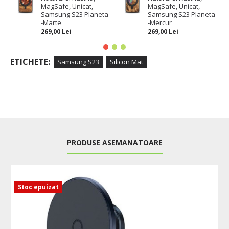
MagSafe, Unicat,
MagSafe, Unicat,
Samsung S23 Planeta
Samsung S23 Planeta
-Marte
-Mercur
269,00 Lei
269,00 Lei
ETICHETE:
Samsung S23
Silicon Mat
PRODUSE ASEMANATOARE
Stoc epuizat