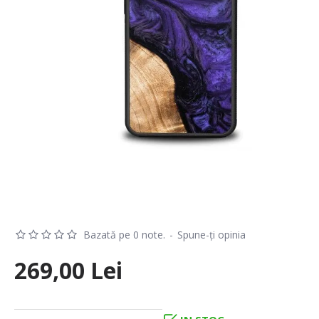
Bazată pe 0 note.
-
Spune-ţi opinia
269,00 Lei