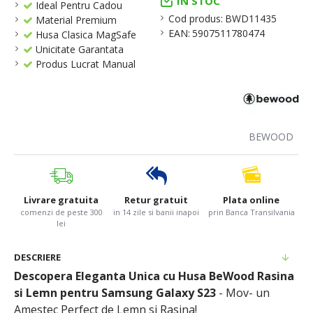
IN STOC
Ideal Pentru Cadou
Cod produs:
BWD11435
Material Premium
EAN:
5907511780474
Husa Clasica MagSafe
Unicitate Garantata
Produs Lucrat Manual
BEWOOD
Livrare gratuita
Retur gratuit
Plata online
comenzi de peste 300
in 14 zile si banii inapoi
prin Banca Transilvania
lei
DESCRIERE
Descopera Eleganta Unica cu Husa BeWood Rasina
si Lemn pentru Samsung Galaxy S23
- Mov- un
Amestec Perfect de Lemn si Rasina!