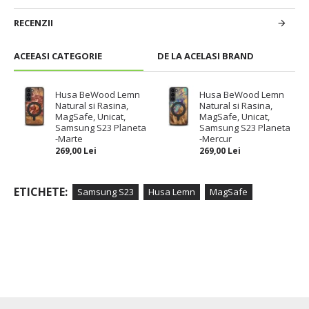
RECENZII
ACEEASI CATEGORIE
DE LA ACELASI BRAND
Husa BeWood Lemn
Husa BeWood Lemn
Natural si Rasina,
Natural si Rasina,
MagSafe, Unicat,
MagSafe, Unicat,
Samsung S23 Planeta
Samsung S23 Planeta
-Marte
-Mercur
269,00 Lei
269,00 Lei
ETICHETE:
Samsung S23
Husa Lemn
MagSafe