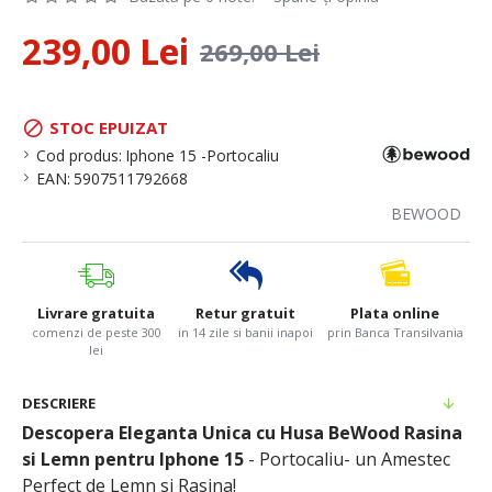
239,00 Lei
269,00 Lei
STOC EPUIZAT
Cod produs:
Iphone 15 -Portocaliu
EAN:
5907511792668
BEWOOD
Livrare gratuita
Retur gratuit
Plata online
comenzi de peste 300
in 14 zile si banii inapoi
prin Banca Transilvania
lei
DESCRIERE
Descopera Eleganta Unica cu Husa BeWood Rasina
si Lemn pentru Iphone 15
- Portocaliu- un Amestec
Perfect de Lemn si Rasina!