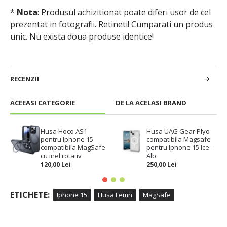
*
Nota
: Produsul achizitionat poate diferi usor de cel
prezentat in fotografii. Retineti! Cumparati un produs
unic.
Nu exista doua produse identice!
RECENZII
ACEEASI CATEGORIE
DE LA ACELASI BRAND
Husa Hoco AS1
Husa UAG Gear Plyo
pentru Iphone 15
compatibila Magsafe
compatibila MagSafe
pentru Iphone 15 Ice -
cu inel rotativ
Alb
120,00 Lei
250,00 Lei
ETICHETE:
Iphone 15
Husa Lemn
MagSafe