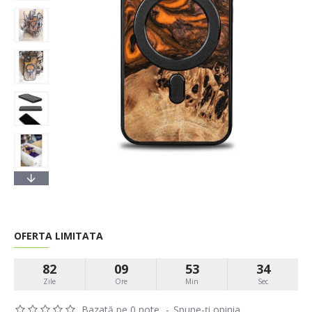
OFERTA LIMITATA
82
09
53
33
Zile
Ore
Min
Sec
Bazată pe 0 note.
-
Spune-ţi opinia