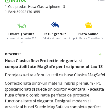
IN STOC
Cod produs:
Husa Clasica Iphone 13
EAN:
5900217018551
Livrare gratuita
Retur gratuit
Plata online
comenzi de peste 300
in 14 zile si banii inapoi
prin Banca Transilvania
lei
DESCRIERE
Husa Clasica Roz: Protectie eleganta si
compatibilitate MagSafe pentru iphone-ul tau 13
Protejeaza-ti telefonul cu stil cu husa Clasica MagSafe!
Confectionata dintr-un material hibrid premium - PC
(policarbonat) si suede (inlocuitor Alcantara) - aceasta
husa ofera o combinatie perfecta de protectie,
functionalitate si eleganta. Designul modern si
atractiv al husei Suede MagSafe va completa perfect