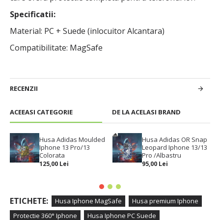
Specificatii:
Material: PC + Suede (inlocuitor Alcantara)
Compatibilitate: MagSafe
RECENZII
ACEEASI CATEGORIE
DE LA ACELASI BRAND
Husa Adidas Moulded
Husa Adidas OR Snap
Iphone 13 Pro/13
Leopard Iphone 13/13
Colorata
Pro /Albastru
125,00 Lei
95,00 Lei
ETICHETE:
Husa Iphone MagSafe
Husa premium Iphone
Protectie 360° Iphone
Husa Iphone PC Suede