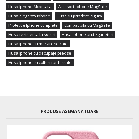
Husa Iphone Alcantara
Accesorii Iphone MagSafe
Husa eleganta Iphone
Husa cu prindere sigura
Protectie Iphone complete
Compatibila cu MagSafe
Husa rezistenta la socuri
Husa Iphone anti-zgarieturi
Husa Iphone cu margini ridicate
Husa Iphone cu decupaje precise
Husa Iphone cu colturi ranforsate
PRODUSE ASEMANATOARE