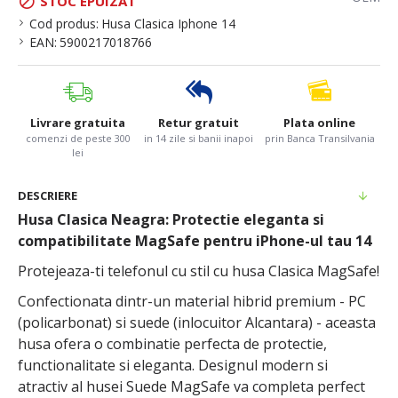
STOC EPUIZAT
Cod produs:
Husa Clasica Iphone 14
EAN:
5900217018766
Livrare gratuita
Retur gratuit
Plata online
comenzi de peste 300
in 14 zile si banii inapoi
prin Banca Transilvania
lei
DESCRIERE
Husa Clasica Neagra: Protectie eleganta si
compatibilitate MagSafe pentru iPhone-ul tau 14
Protejeaza-ti telefonul cu stil cu husa Clasica MagSafe!
Confectionata dintr-un material hibrid premium - PC
(policarbonat) si suede (inlocuitor Alcantara) - aceasta
husa ofera o combinatie perfecta de protectie,
functionalitate si eleganta. Designul modern si
atractiv al husei Suede MagSafe va completa perfect