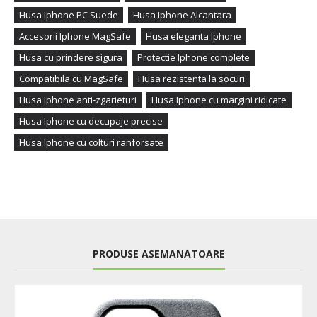
Husa Iphone PC Suede
Husa Iphone Alcantara
Accesorii Iphone MagSafe
Husa eleganta Iphone
Husa cu prindere sigura
Protectie Iphone complete
Compatibila cu MagSafe
Husa rezistenta la socuri
Husa Iphone anti-zgarieturi
Husa Iphone cu margini ridicate
Husa Iphone cu decupaje precise
Husa Iphone cu colturi ranforsate
PRODUSE ASEMANATOARE