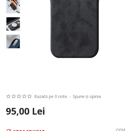
Bazată pe 0 note.
-
Spune-ţi opinia
95,00 Lei
OEM