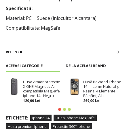
Specificatii:
Material: PC + Suede (inlocuitor Alcantara)
Compatibilitate: MagSafe
RECENZII
ACEEASI CATEGORIE
DE LA ACELASI BRAND
Husa Armor protectie
Husă BeWood iPhone
X ONE Magnetic Air
14 — Lemn Natural și
compatibila MagSafe
Rășină, 4 Elemente
Iphone 14 - Negru
Pământ, Alb
120,00 Lei
269,00 Lei
ETICHETE:
Iphone 14
Husa Iphone MagSafe
Husa premium Iphone
Protectie 360° Iphone