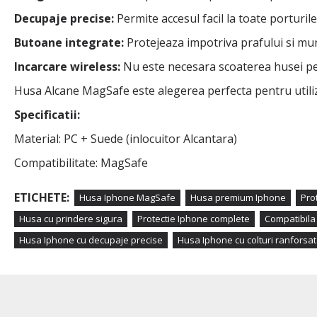
Decupaje precise:
Permite accesul facil la toate porturil
Butoane integrate:
Protejeaza impotriva prafului si mur
Incarcare wireless:
Nu este necesara scoaterea husei pen
Husa Alcane MagSafe este alegerea perfecta pentru utiliza
Specificatii:
Material: PC + Suede (inlocuitor Alcantara)
Compatibilitate: MagSafe
ETICHETE:
Husa Iphone MagSafe
Husa premium Iphone
Pro
Husa cu prindere sigura
Protectie Iphone complete
Compatibila
Husa Iphone cu decupaje precise
Husa Iphone cu colturi ranforsa