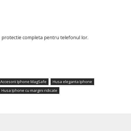
 protectie completa pentru telefonul lor.
Accesorii Iphone MagSafe
Husa eleganta Iphone
Husa Iphone cu margini ridicate