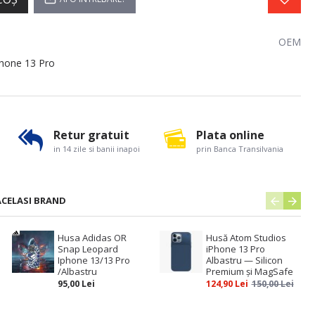
OEM
phone 13 Pro
Retur gratuit
Plata online
in 14 zile si banii inapoi
prin Banca Transilvania
ACELASI BRAND
Husa Adidas OR
Husă Atom Studios
Snap Leopard
iPhone 13 Pro
Iphone 13/13 Pro
Albastru — Silicon
/Albastru
Premium și MagSafe
95,00 Lei
124,90 Lei
150,00 Lei