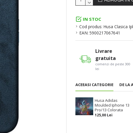
IN STOC
Cod produs:
Husa Clasica I
EAN:
5900217067641
Livrare
gratuita
comenzi de peste 300
lei
ACEEASI CATEGORIE
DE LA 
Husa Adidas
Moulded Iphone 13
Pro/13 Colorata
125,00 Lei