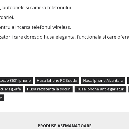
e, butoanele si camera telefonului.
dariei.
tru a incarca telefonul wireless.
torii care doresc o husa eleganta, functionala si care ofera
tectie 360° Iphone
Husa Iphone PC Suede
Husa Iphone Alcantara
 cu MagSafe
Husa rezistenta la socuri
Husa Iphone anti-zgarieturi
te
PRODUSE ASEMANATOARE