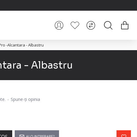
o -Alcantara - Albastru
tara - Albastru
te.
-
Spune-ţi opinia
COŞ
AI O INTREBARE?