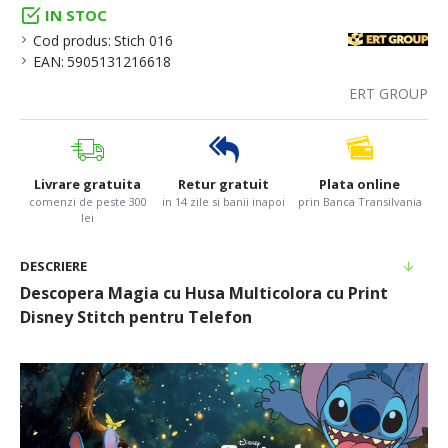
IN STOC
Cod produs:
Stich 016
EAN:
5905131216618
ERT GROUP
Livrare gratuita
Retur gratuit
Plata online
comenzi de peste 300
in 14 zile si banii inapoi
prin Banca Transilvania
lei
DESCRIERE
Descopera Magia cu Husa Multicolora cu Print
Disney Stitch pentru Telefon