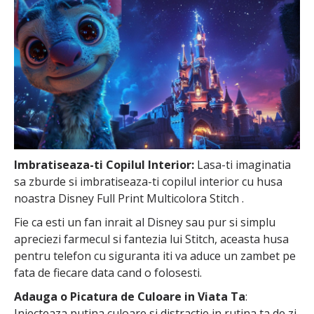
Imbratiseaza-ti Copilul Interior:
Lasa-ti imaginatia
sa zburde si imbratiseaza-ti copilul interior cu husa
noastra Disney Full Print Multicolora Stitch .
Fie ca esti un fan inrait al Disney sau pur si simplu
apreciezi farmecul si fantezia lui Stitch, aceasta husa
pentru telefon cu siguranta iti va aduce un zambet pe
fata de fiecare data cand o folosesti.
Adauga o Picatura de Culoare in Viata Ta
:
Injecteaza putina culoare si distractie in rutina ta de zi