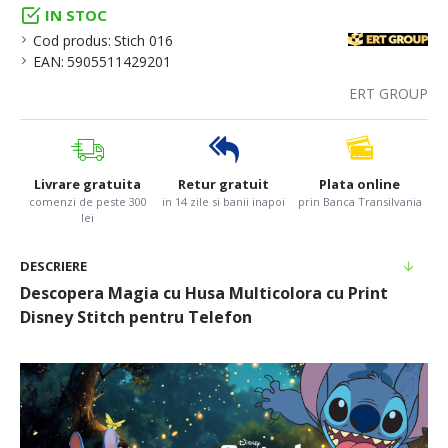
IN STOC
Cod produs:
Stich 016
EAN:
5905511429201
ERT GROUP
Livrare gratuita
Retur gratuit
Plata online
comenzi de peste 300
in 14 zile si banii inapoi
prin Banca Transilvania
lei
DESCRIERE
Descopera Magia cu Husa Multicolora cu Print
Disney Stitch pentru Telefon