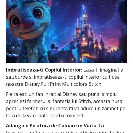
Imbratiseaza-ti Copilul Interior:
Lasa-ti imaginatia
sa zburde si imbratiseaza-ti copilul interior cu husa
noastra Disney Full Print Multicolora Stitch .
Fie ca esti un fan inrait al Disney sau pur si simplu
apreciezi farmecul si fantezia lui Stitch, aceasta husa
pentru telefon cu siguranta iti va aduce un zambet pe
fata de fiecare data cand o folosesti.
Adauga o Picatura de Culoare in Viata Ta
:
Injecteaza putina culoare si distractie in rutina ta de zi