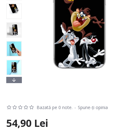
Bazată pe 0 note.
-
Spune-ţi opinia
54,90 Lei