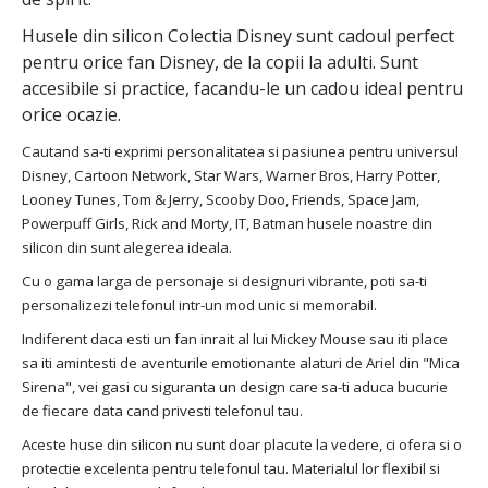
Husele din silicon Colectia Disney sunt cadoul perfect
pentru orice fan Disney, de la copii la adulti. Sunt
accesibile si practice, facandu-le un cadou ideal pentru
orice ocazie.
Cautand sa-ti exprimi personalitatea si pasiunea pentru universul
Disney, Cartoon Network, Star Wars, Warner Bros, Harry Potter,
Looney Tunes, Tom & Jerry, Scooby Doo, Friends, Space Jam,
Powerpuff Girls, Rick and Morty, IT, Batman husele noastre din
silicon din sunt alegerea ideala.
Cu o gama larga de personaje si designuri vibrante, poti sa-ti
personalizezi telefonul intr-un mod unic si memorabil.
Indiferent daca esti un fan inrait al lui Mickey Mouse sau iti place
sa iti amintesti de aventurile emotionante alaturi de Ariel din "Mica
Sirena", vei gasi cu siguranta un design care sa-ti aduca bucurie
de fiecare data cand privesti telefonul tau.
Aceste huse din silicon nu sunt doar placute la vedere, ci ofera si o
protectie excelenta pentru telefonul tau. Materialul lor flexibil si