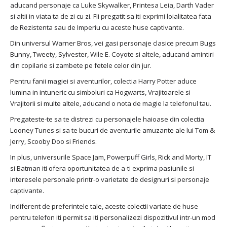
aducand personaje ca Luke Skywalker, Printesa Leia, Darth Vader
si altii in viata ta de zi cu zi. Fii pregatit sa iti exprimi loialitatea fata
de Rezistenta sau de Imperiu cu aceste huse captivante.
Din universul Warner Bros, vei gasi personaje clasice precum Bugs
Bunny, Tweety, Sylvester, Wile E. Coyote si altele, aducand amintiri
din copilarie si zambete pe fetele celor din jur.
Pentru fanii magiei si aventurilor, colectia Harry Potter aduce
lumina in intuneric cu simboluri ca Hogwarts, Vrajitoarele si
Vrajitorii si multe altele, aducand o nota de magie la telefonul tau.
Pregateste-te sa te distrezi cu personajele haioase din colectia
Looney Tunes si sa te bucuri de aventurile amuzante ale lui Tom &
Jerry, Scooby Doo si Friends.
In plus, universurile Space Jam, Powerpuff Girls, Rick and Morty, IT
si Batman iti ofera oportunitatea de a-ti exprima pasiunile si
interesele personale printr-o varietate de designuri si personaje
captivante.
Indiferent de preferintele tale, aceste colectii variate de huse
pentru telefon iti permit sa iti personalizezi dispozitivul intr-un mod