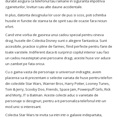
durabil asigura ca telefonul tau ramane in siguranta impotriva
zgarieturilor, lovituri sau alte daune accidentale.
In plus, datorita designului lor usor de pus si scos, poti schimba
husele in functie de starea ta de spirit sau de ocazie fara niciun
efort.
Cand vine vorba de gasirea unui cadou special pentru cineva
drag, husele din Colectia Disney sunt o alegere fantastica. Sunt
accesibile, practice si pline de farmec, fiind perfecte pentru fanii de
toate varstele. Indiferent daca iti surprinzi copilul interior sau faci
un cadou neasteptat unei persoane dragi, aceste huse vor aduce
un zambet pe fata oricui.
Cu o gama vasta de personaje si universuri indragite, avem
placerea sa iti prezentam o selectie variata de huse pentru telefon
din colectiile Star Wars, Warner Bros, Harry Potter, Looney Tunes,
Tom & Jerry, Scooby Doo, Friends, Space Jam, Powerpuff Girls, Rick
and Morty, IT si Batman. Aceste colectii aduc o varietate de
personaje si designuri, pentru a-ti personaliza telefonul intr-un
mod unic si interesant.
Colectia Star Wars te invita sa intri intr-o galaxie indepartata,