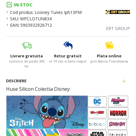
IN STOC
Cod produs:
Looney Tunes Iph13PM
SKU:
WPCLOTUN834
EAN:
5903932926712
ERT GROUP
Livrare gratuita
Retur gratuit
Plata online
comenzi de peste 300
in 14 zile si banii inapoi
prin Banca Transilvania
lei
DESCRIERE
Huse Silicon Colectia Disney: