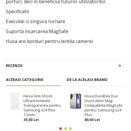
porturi, deci in beneficiul tuturor utilizatorilor.
Specificatii:
Executie: o singura turnare
Suporta incarcarea MagSafe
Husa are borduri pentru lentila camerei
RECENZII
ACEEASI CATEGORIE
DE LA ACELASI BRAND
Husa Anti-Shock
Husa Durabila Dux
Ultrarezistenta
Ducis Aimo Mag
Transparenta pentru
Compatibila MagSafe
Samsung s24 Plus
pentru Samsung S24
1.5mm
Plus
35,00 Lei
80,00 Lei