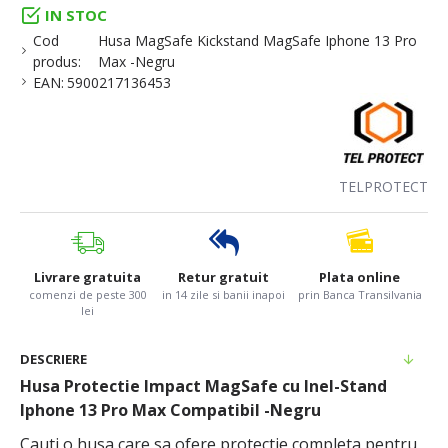
IN STOC
Cod
Husa MagSafe Kickstand MagSafe Iphone 13 Pro
produs:
Max -Negru
EAN:
5900217136453
TELPROTECT
Livrare gratuita
Retur gratuit
Plata online
comenzi de peste 300
in 14 zile si banii inapoi
prin Banca Transilvania
lei
DESCRIERE
Husa Protectie Impact MagSafe cu Inel-Stand
Iphone 13 Pro Max Compatibil -Negru
Cauti o husa care sa ofere protectie completa pentru