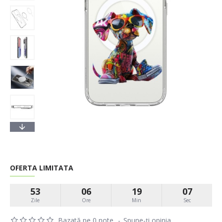
OFERTA LIMITATA
53
06
19
06
Zile
Ore
Min
Sec
Bazată pe 0 note.
-
Spune-ţi opinia