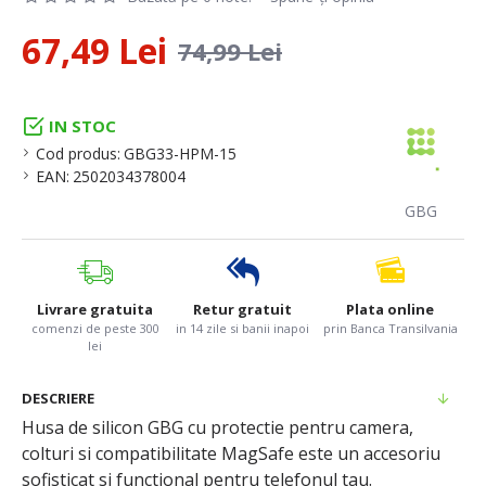
67,49 Lei
74,99 Lei
IN STOC
Cod produs:
GBG33-HPM-15
EAN:
2502034378004
GBG
Livrare gratuita
Retur gratuit
Plata online
comenzi de peste 300
in 14 zile si banii inapoi
prin Banca Transilvania
lei
DESCRIERE
Husa de silicon GBG cu protectie pentru camera,
colturi si compatibilitate MagSafe este un accesoriu
sofisticat si functional pentru telefonul tau.