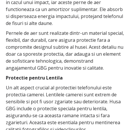
in cazul unui impact, iar aceste perne de aer
functioneaza ca un amortizor suplimentar. Ele absorb
si disperseaza energia impactului, protejand telefonul
de fisuri si alte daune.
Pernele de aer sunt realizate dintr-un material special,
flexibil, dar durabil, care asigura protectie fara a
compromite designul subtire al husei. Acest detaliu nu
doar ca sporeste protectia, dar adauga si un element
de sofisticare tehnologica, demonstrand
angajamentul GBG pentru inovatie si calitate.
Protectie pentru Lentila
Un alt aspect crucial al protectiei telefonului este
protectia camerei. Lentilele camerei sunt extrem de
sensibile si pot fi usor zgariate sau deteriorate. Husa
GBG include o protectie speciala pentru lentila,
asigurandu-se ca aceasta ramane intacta si fara
zgarieturi. Aceasta este esentiala pentru mentinerea
calitatii fotografiilor si videoclipurilor.