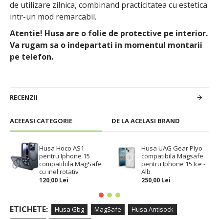
de utilizare zilnica, combinand practicitatea cu estetica
intr-un mod remarcabil.
Atentie! Husa are o folie de protective pe interior.
Va rugam sa o indepartati in momentul montarii
pe telefon.
RECENZII
ACEEASI CATEGORIE
DE LA ACELASI BRAND
Husa Hoco AS1
Husa UAG Gear Plyo
pentru Iphone 15
compatibila Magsafe
compatibila MagSafe
pentru Iphone 15 Ice -
cu inel rotativ
Alb
120,00 Lei
250,00 Lei
ETICHETE:
Husa Gbg
MagSafe
Husa Antisock