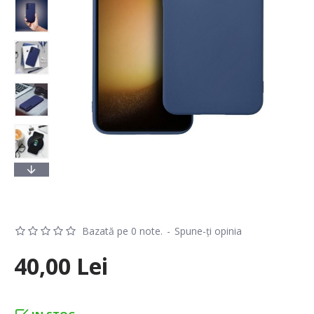
Bazată pe 0 note.
-
Spune-ţi opinia
40,00 Lei