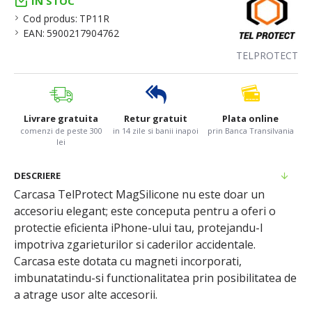
IN STOC
Cod produs:
TP11R
EAN:
5900217904762
TELPROTECT
Livrare gratuita
Retur gratuit
Plata online
comenzi de peste 300
in 14 zile si banii inapoi
prin Banca Transilvania
lei
DESCRIERE
Carcasa TelProtect MagSilicone nu este doar un
accesoriu elegant; este conceputa pentru a oferi o
protectie eficienta iPhone-ului tau, protejandu-l
impotriva zgarieturilor si caderilor accidentale.
Carcasa este dotata cu magneti incorporati,
imbunatatindu-si functionalitatea prin posibilitatea de
a atrage usor alte accesorii.