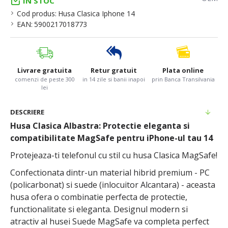
IN STOC
Cod produs:
Husa Clasica Iphone 14
EAN:
5900217018773
Livrare gratuita
Retur gratuit
Plata online
comenzi de peste 300
in 14 zile si banii inapoi
prin Banca Transilvania
lei
DESCRIERE
Husa Clasica Albastra: Protectie eleganta si
compatibilitate MagSafe pentru iPhone-ul tau 14
Protejeaza-ti telefonul cu stil cu husa Clasica MagSafe!
Confectionata dintr-un material hibrid premium - PC
(policarbonat) si suede (inlocuitor Alcantara) - aceasta
husa ofera o combinatie perfecta de protectie,
functionalitate si eleganta. Designul modern si
atractiv al husei Suede MagSafe va completa perfect