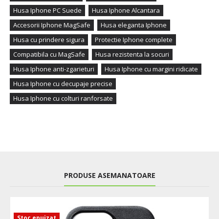
Husa Iphone PC Suede
Husa Iphone Alcantara
Accesorii Iphone MagSafe
Husa eleganta Iphone
Husa cu prindere sigura
Protectie Iphone complete
Compatibila cu MagSafe
Husa rezistenta la socuri
Husa Iphone anti-zgarieturi
Husa Iphone cu margini ridicate
Husa Iphone cu decupaje precise
Husa Iphone cu colturi ranforsate
PRODUSE ASEMANATOARE
Stoc epuizat