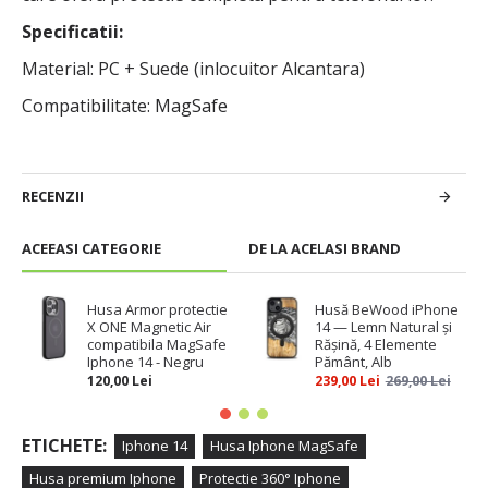
Specificatii:
Material: PC + Suede (inlocuitor Alcantara)
Compatibilitate: MagSafe
RECENZII
ACEEASI CATEGORIE
DE LA ACELASI BRAND
Husa Armor protectie
Husă BeWood iPhone
X ONE Magnetic Air
14 — Lemn Natural și
compatibila MagSafe
Rășină, 4 Elemente
Iphone 14 - Negru
Pământ, Alb
120,00 Lei
239,00 Lei
269,00 Lei
ETICHETE:
Iphone 14
Husa Iphone MagSafe
Husa premium Iphone
Protectie 360° Iphone