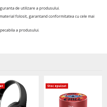
iguranta de utilizare a produsului.
 material folosit, garantand conformitatea cu cele mai
mpecabila a produsului.
zat
Stoc epuizat