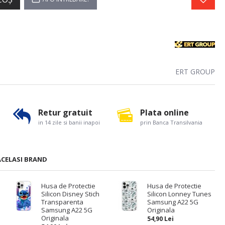
ERT GROUP
Retur gratuit
Plata online
in 14 zile si banii inapoi
prin Banca Transilvania
ACELASI BRAND
Husa de Protectie
Husa de Protectie
Silicon Disney Stich
Silicon Lonney Tunes
Transparenta
Samsung A22 5G
Samsung A22 5G
Originala
Originala
54,90 Lei