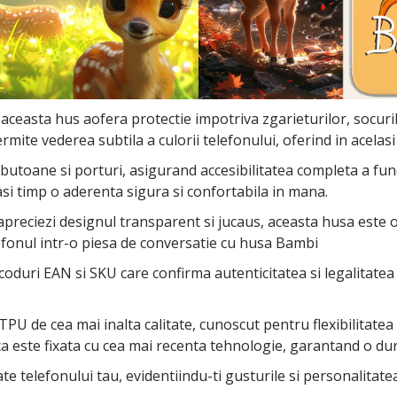
 aceasta hus aofera protectie impotriva zgarieturilor, socuril
rmite vederea subtila a culorii telefonului, oferind in acelasi
oane si porturi, asigurand accesibilitatea completa a functii
asi timp o aderenta sigura si confortabila in mana.
 apreciezi designul transparent si jucaus, aceasta husa este 
efonul intr-o piesa de conversatie cu husa Bambi
coduri EAN si SKU care confirma autenticitatea si legalitatea
PU de cea mai inalta calitate, cunoscut pentru flexibilitatea si
ca este fixata cu cea mai recenta tehnologie, garantand o dura
tate telefonului tau, evidentiindu-ti gusturile si personalita