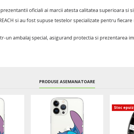
rezentantii oficiali ai marcii atesta calitatea superioara si s
 REACH si au fost supuse testelor specializate pentru fiecare
ntr-un ambalaj special, asigurand protectia si prezentarea i
PRODUSE ASEMANATOARE
Stoc epui