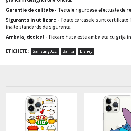
grafica in designul telefonului.
Garantie de calitate
- Testele riguroase efectuate de rep
Siguranta in utilizare
- Toate carcasele sunt certificate
inalte standarde de siguranta.
Ambalaj dedicat
- Fiecare husa este ambalata cu grija i
ETICHETE:
Samsung A22
Bambi
Disney