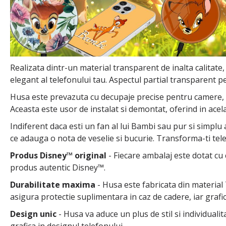
Realizata dintr-un material transparent de inalta calitate,
elegant al telefonului tau. Aspectul partial transparent pe
Husa este prevazuta cu decupaje precise pentru camere, but
Aceasta este usor de instalat si demontat, oferind in acel
Indiferent daca esti un fan al lui Bambi sau pur si simplu
ce adauga o nota de veselie si bucurie. Transforma-ti tel
Produs Disney™ original
- Fiecare ambalaj este dotat cu 
produs autentic Disney™.
Durabilitate maxima
- Husa este fabricata din material T
asigura protectie suplimentara in caz de cadere, iar grafi
Design unic
- Husa va aduce un plus de stil si individuali