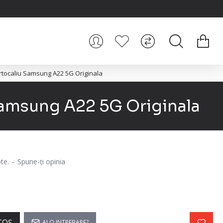
rtocaliu Samsung A22 5G Originala
Samsung A22 5G Originala
te.
-
Spune-ţi opinia
COŞ
AI O INTREBARE?