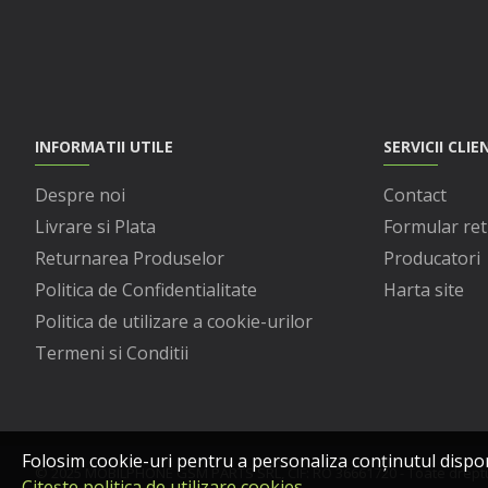
INFORMATII UTILE
SERVICII CLIE
Despre noi
Contact
Livrare si Plata
Formular ret
Returnarea Produselor
Producatori
Politica de Confidentialitate
Harta site
Politica de utilizare a cookie-urilor
Termeni si Conditii
Folosim cookie-uri pentru a personaliza conținutul disponibi
© 2025 MOBILPHONE GSM PARTS SRL, CIF: RO 36661720 - Toate dreptur
Citește politica de utilizare cookies